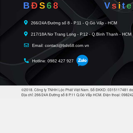
B
Đ
S
6
8
V
s
i
t
e
266/24A Đường số 8 - P.11 - Q.Gò Vấp - HCM
217/18A Nơ Trang Long - P.12 - Q.Bình Thạnh - HCM
Email: contact@bds68.com.vn
Hotline: 0982 427 927
©2018. Công ty TNHH Lộc Phát Việt Nam. Số ĐKKD: 0315117481 do
Địa chỉ: 266/24A Đường số 8 P.11 Q.Gò Vấp HCM. Điện thoại: 0982