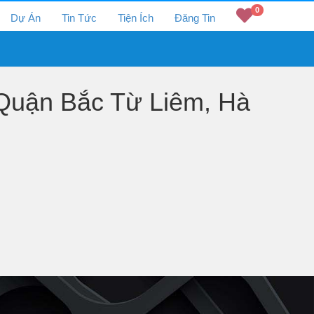
0
Dự Án
Tin Tức
Tiện Ích
Đăng Tin
Quận Bắc Từ Liêm, Hà