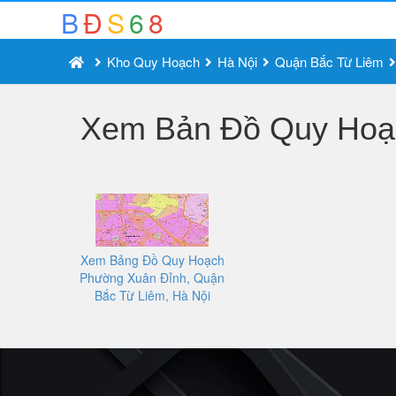
B
Đ
S
6
8
Kho Quy Hoạch
Hà Nội
Quận Bắc Từ Liêm
Xem Bản Đồ Quy Hoạc
Xem Bảng Đồ Quy Hoạch
Phường Xuân Đỉnh, Quận
Bắc Từ Liêm, Hà Nội