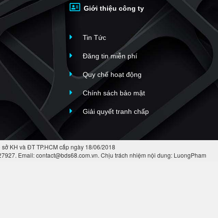
Giới thiệu công ty
Tin Tức
Đăng tin miễn phí
Quy chế hoạt động
Chính sách bảo mật
Giải quyết tranh chấp
 sở KH và ĐT TP.HCM cấp ngày 18/06/2018
427927. Email: contact@bds68.com.vn. Chịu trách nhiệm nội dung: LuongPham