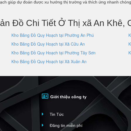
ạch giúp dự đoán được xu hướng thị trường và thích ứng nhanh chóng
ản Đồ Chi Tiết Ở Thị xã An Khê, G
Kho Bảng Đồ Quy Hoạch tại Phường An Phú
K
Kho Bảng Đồ Quy Hoạch tại Xã Cửu An
K
Kho Bảng Đồ Quy Hoạch tại Phường Tây Sơn
K
Kho Bảng Đồ Quy Hoạch tại Xã Xuân An
Giới thiệu công ty
Tin Tức
Đăng tin miễn phí