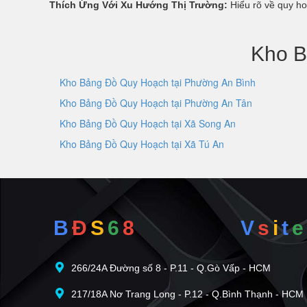
Thích Ứng Với Xu Hướng Thị Trường:
Hiểu rõ về quy ho
Kho B
Kho Bảng Đồ Quy Hoạch tại Phường An Bình
Kho Bảng Đồ Quy Hoạch tại Phường An Tân
Kho Bảng Đồ Quy Hoạch tại Xã Song An
Kho Bảng Đồ Quy Hoạch tại Xã Tú An
B
Đ
S
6
8
V
s
i
t
e
266/24A Đường số 8 - P.11 - Q.Gò Vấp - HCM
217/18A Nơ Trang Long - P.12 - Q.Bình Thạnh - HCM