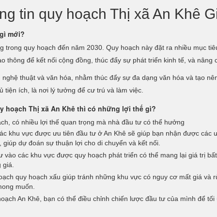
ông tin quy hoạch Thị xã An Khê G
gì mới?
g trong quy hoạch đến năm 2030. Quy hoạch này đặt ra nhiều mục tiêu
o thông để kết nối cộng đồng, thúc đẩy sự phát triển kinh tế, và nâng
âm nghệ thuật và văn hóa, nhằm thúc đẩy sự đa dạng văn hóa và tạo 
tiện ích, là nơi lý tưởng để cư trú và làm việc.
y hoạch Thị xã An Khê thì có những lợi thế gì?
ch, có nhiều lợi thế quan trọng mà nhà đầu tư có thể hưởng
ác khu vực được ưu tiên đầu tư ở An Khê sẽ giúp bạn nhận được các ưu
 giúp dự đoán sự thuận lợi cho di chuyển và kết nối.
 vào các khu vực được quy hoạch phát triển có thể mang lại giá trị bất
 giá.
ạch quy hoạch xấu giúp tránh những khu vực có nguy cơ mất giá và rủi
 mong muốn.
oạch An Khê, bạn có thể điều chỉnh chiến lược đầu tư của mình để tối 