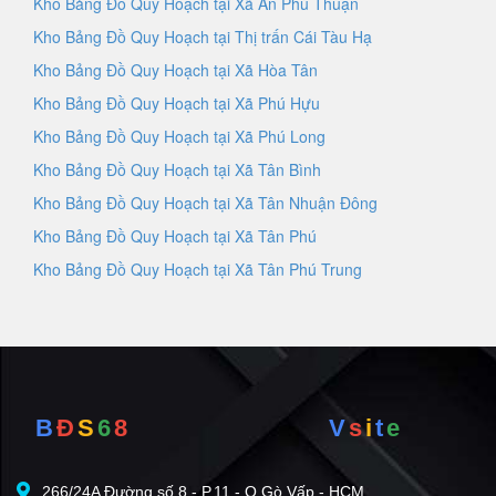
Kho Bảng Đồ Quy Hoạch tại Xã An Phú Thuận
Kho Bảng Đồ Quy Hoạch tại Thị trấn Cái Tàu Hạ
Kho Bảng Đồ Quy Hoạch tại Xã Hòa Tân
Kho Bảng Đồ Quy Hoạch tại Xã Phú Hựu
Kho Bảng Đồ Quy Hoạch tại Xã Phú Long
Kho Bảng Đồ Quy Hoạch tại Xã Tân Bình
Kho Bảng Đồ Quy Hoạch tại Xã Tân Nhuận Đông
Kho Bảng Đồ Quy Hoạch tại Xã Tân Phú
Kho Bảng Đồ Quy Hoạch tại Xã Tân Phú Trung
B
Đ
S
6
8
V
s
i
t
e
266/24A Đường số 8 - P.11 - Q.Gò Vấp - HCM