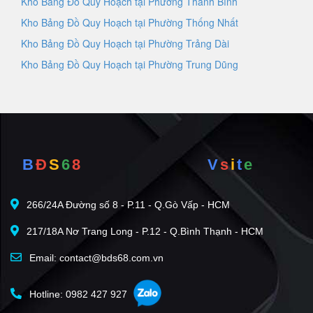
Kho Bảng Đồ Quy Hoạch tại Phường Thanh Bình
Kho Bảng Đồ Quy Hoạch tại Phường Thống Nhất
Kho Bảng Đồ Quy Hoạch tại Phường Trảng Dài
Kho Bảng Đồ Quy Hoạch tại Phường Trung Dũng
B
Đ
S
6
8
V
s
i
t
e
266/24A Đường số 8 - P.11 - Q.Gò Vấp - HCM
217/18A Nơ Trang Long - P.12 - Q.Bình Thạnh - HCM
Email: contact@bds68.com.vn
Hotline: 0982 427 927