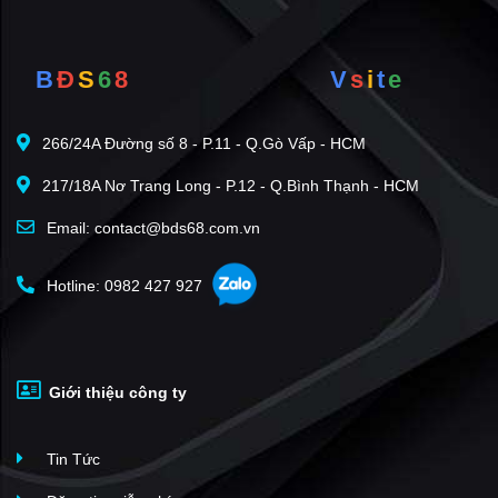
B
Đ
S
6
8
V
s
i
t
e
266/24A Đường số 8 - P.11 - Q.Gò Vấp - HCM
217/18A Nơ Trang Long - P.12 - Q.Bình Thạnh - HCM
Email: contact@bds68.com.vn
Hotline: 0982 427 927
Giới thiệu công ty
Tin Tức