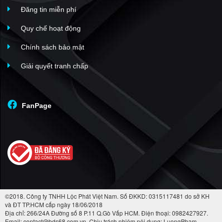
Đăng tin miễn phí
Quy chế hoạt động
Chính sách bảo mật
Giải quyết tranh chấp
FanPage
©2018. Công ty TNHH Lộc Phát Việt Nam. Số ĐKKD: 0315117481 do sở KH
và ĐT TP.HCM cấp ngày 18/06/2018
Địa chỉ: 266/24A Đường số 8 P.11 Q.Gò Vấp HCM. Điện thoại: 0982427927.
Email: contact@bds68.com.vn. Chịu trách nhiệm nội dung: LuongPham