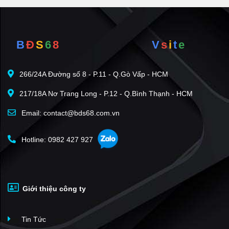
B
Đ
S
6
8
V
s
i
t
e
266/24A Đường số 8 - P.11 - Q.Gò Vấp - HCM
217/18A Nơ Trang Long - P.12 - Q.Bình Thạnh - HCM
Email: contact@bds68.com.vn
Hotline: 0982 427 927
Giới thiệu công ty
Tin Tức