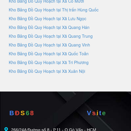
Kho Bảng Đồ Quy Hoạch tại Xã Cô Mười
Kho Bảng Đồ Quy Hoạch tại Thị trấn Hùng Quốc
Kho Bảng Đồ Quy Hoạch tại Xã Lưu Ngọc
Kho Bảng Đồ Quy Hoạch tại Xã Quang Hán
Kho Bảng Đồ Quy Hoạch tại Xã Quang Trung
Kho Bảng Đồ Quy Hoạch tại Xã Quang Vinh
Kho Bảng Đồ Quy Hoạch tại Xã Quốc Toản
Kho Bảng Đồ Quy Hoạch tại Xã Tri Phương
Kho Bảng Đồ Quy Hoạch tại Xã Xuân Nội
B
Đ
S
6
8
V
s
i
t
e
266/24A Đường số 8 - P.11 - Q.Gò Vấp - HCM