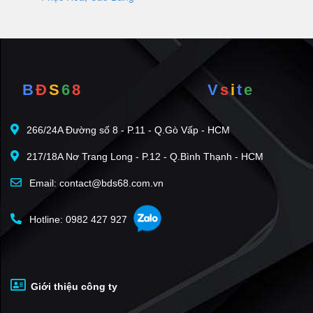
B
Đ
S
6
8
V
s
i
t
e
266/24A Đường số 8 - P.11 - Q.Gò Vấp - HCM
217/18A Nơ Trang Long - P.12 - Q.Bình Thạnh - HCM
Email: contact@bds68.com.vn
Hotline: 0982 427 927
Giới thiệu công ty