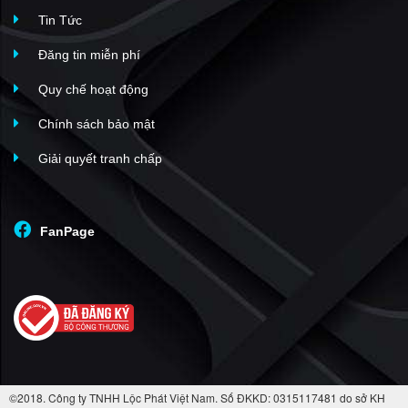
Tin Tức
Đăng tin miễn phí
Quy chế hoạt động
Chính sách bảo mật
Giải quyết tranh chấp
FanPage
©2018. Công ty TNHH Lộc Phát Việt Nam. Số ĐKKD: 0315117481 do sở KH