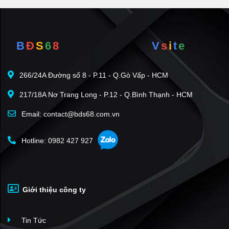
B
Đ
S
6
8
V
s
i
t
e
266/24A Đường số 8 - P.11 - Q.Gò Vấp - HCM
217/18A Nơ Trang Long - P.12 - Q.Bình Thạnh - HCM
Email: contact@bds68.com.vn
Hotline: 0982 427 927
Giới thiệu công ty
Tin Tức