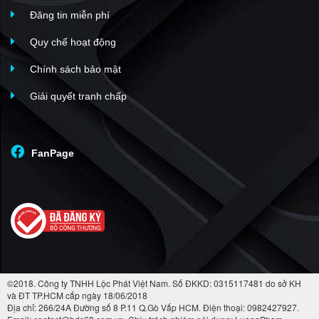
Đăng tin miễn phí
Quy chế hoạt động
Chính sách bảo mật
Giải quyết tranh chấp
FanPage
©2018. Công ty TNHH Lộc Phát Việt Nam. Số ĐKKD: 0315117481 do sở KH
và ĐT TP.HCM cấp ngày 18/06/2018
Địa chỉ: 266/24A Đường số 8 P.11 Q.Gò Vấp HCM. Điện thoại: 0982427927.