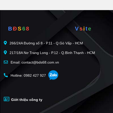
B
Đ
S
6
8
V
s
i
t
e
266/24A Đường số 8 - P.11 - Q.Gò Vấp - HCM
217/18A Nơ Trang Long - P.12 - Q.Bình Thạnh - HCM
Email: contact@bds68.com.vn
Hotline: 0982 427 927
Giới thiệu công ty