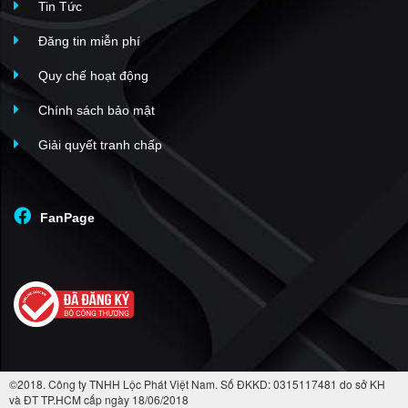
Tin Tức
Đăng tin miễn phí
Quy chế hoạt động
Chính sách bảo mật
Giải quyết tranh chấp
FanPage
©2018. Công ty TNHH Lộc Phát Việt Nam. Số ĐKKD: 0315117481 do sở KH
và ĐT TP.HCM cấp ngày 18/06/2018