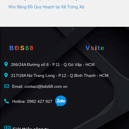
Kho Bảng Đồ Quy Hoạch tại Xã Trừng Xá
B
Đ
S
6
8
V
s
i
t
e
266/24A Đường số 8 - P.11 - Q.Gò Vấp - HCM
217/18A Nơ Trang Long - P.12 - Q.Bình Thạnh - HCM
Email: contact@bds68.com.vn
Hotline: 0982 427 927