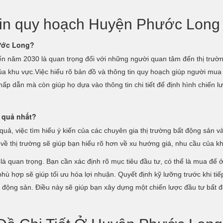
 tin quy hoạch Huyện Phước Long
hước Long?
n năm 2030 là quan trọng đối với những người quan tâm đến thị trườn
n của khu vực.Việc hiểu rõ bản đồ và thông tin quy hoạch giúp người m
hấp dẫn mà còn giúp họ dựa vào thông tin chi tiết để định hình chiến 
 quả nhất?
ả, việc tìm hiểu ý kiến của các chuyên gia thị trường bất động sản và
 về thị trường sẽ giúp bạn hiểu rõ hơn về xu hướng giá, nhu cầu của k
 là quan trọng. Bạn cần xác định rõ mục tiêu đầu tư, có thể là mua để ở
phù hợp sẽ giúp tối ưu hóa lợi nhuận. Quyết định kỹ lưỡng trước khi tiế
t động sản. Điều này sẽ giúp bạn xây dựng một chiến lược đầu tư bất đ