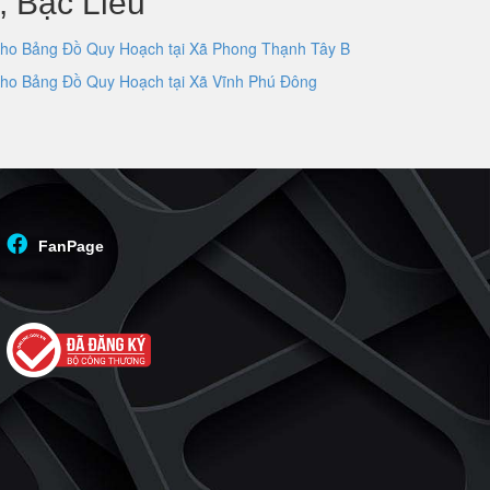
 Bạc Liêu
ho Bảng Đồ Quy Hoạch tại Xã Phong Thạnh Tây B
ho Bảng Đồ Quy Hoạch tại Xã Vĩnh Phú Đông
FanPage