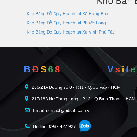
Kho Bản 
Kho Bảng Đồ Quy Hoạch tại Xã Hưng Phú
Kho Bảng Đồ Quy Hoạch tại Phước Long
Kho Bảng Đồ Quy Hoạch tại Xã Vĩnh Phú Tây
B
Đ
S
6
8
V
s
i
t
e
266/24A Đường số 8 - P.11 - Q.Gò Vấp - HCM
217/18A Nơ Trang Long - P.12 - Q.Bình Thạnh - HCM
Email: contact@bds68.com.vn
Hotline: 0982 427 927