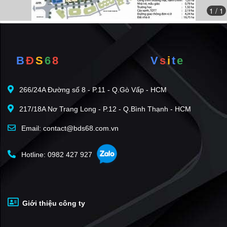
1
/ 1
tuân thủ nghiêm chỉ giới xây dựng để tạo được dãy phố
đẹp.
Tổng diện tích rộng trên 52.000 m2 gồm:
B
Đ
S
6
8
V
s
i
t
e
- Đất giao thông khu vực: 15%
- Đất xây dựng công trình: 80%
- Đất cây xanh, sân vườn: 5%
266/24A Đường số 8 - P.11 - Q.Gò Vấp - HCM
217/18A Nơ Trang Long - P.12 - Q.Bình Thạnh - HCM
Email: contact@bds68.com.vn
Hotline: 0982 427 927
Giới thiệu công ty