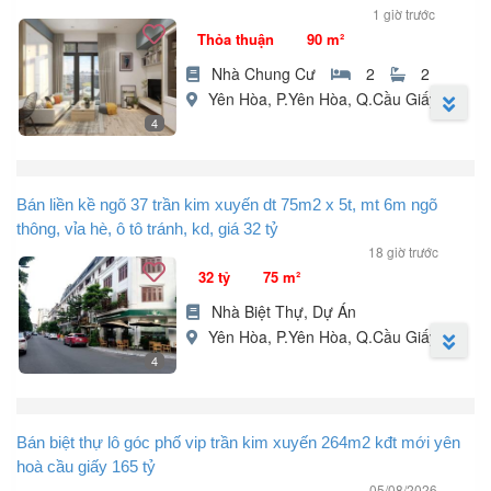
1 giờ trước
Thỏa thuận
90 m²
Nhà Chung Cư
2
2
Yên Hòa, P.Yên Hòa, Q.Cầu Giấy, HN
4
Bán căn hộ 4F Đường Vũ Phạm Hàm, Phường Trung Hòa, Quận
Cầu Giấy. DT 90m², 2PN, 2VS đầy đủ đồ (sửa 3PN vẫn thoáng
Bán liền kề ngõ 37 trần kim xuyến dt 75m2 x 5t, mt 6m ngõ
sáng). Căn góc, BC Đông Nam, tầng trung. Giá chỉ 6,X tỷ Thương
thông, vỉa hè, ô tô tránh, kd, giá 32 tỷ
lượng. LH .
18 giờ trước
32 tỷ
75 m²
Nhà Biệt Thự, Dự Án
Yên Hòa, P.Yên Hòa, Q.Cầu Giấy, HN
4
Bán liền kề ngõ 37 Trần Kim Xuyến, ngõ rộng như phố, vỉa hè, ô
tô tránh, thông các ngả.
Bán biệt thự lô góc phố vip trần kim xuyến 264m2 kđt mới yên
- DT 75 m², xây 5 tầng, MT 6 m.
hoà cầu giấy 165 tỷ
+ Vị trí: Đắc địa, kinh doanh sầm uất, gần phố, đường thông đi
05/08/2026