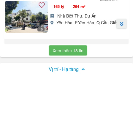
các ngả như Vũ Phạm Hàm, Trung Kính, Trần Thái Tông...
165 tỷ
264 m²
+ Nhà thiết kế 5 tầng, kinh doanh sầm uất, làm nha khoa, spa, TT
dạy học, kinh doanh mọi lĩnh vực.
Nhà Biệt Thự, Dự Án
+ Sổ đỏ vuông vắn, pháp lý sạch, sẵn sàng giao dịch.
Yên Hòa, P.Yên Hòa, Q.Cầu Giấy, HN
+ Giá 32 ...
10
Bán biệt thự lô góc phố vip Trần Kim Xuyến 264m² KĐT mới Yên
Hoà - Cầu Giấy - 165 tỷ.
Xem thêm 18 tin
Biệt thự lô góc vị trí vàng hiếm nhà bán, nhà 6 tầng thang máy, ở
hoặc kinh doanh cực đẹp. Sổ đỏ pháp lý chuẩn chỉ, không lỗi gì.
Vỉa hè rộng, cây cối mát mẻ.
Vị trí - Hạ tầng
Đường phố thuận tiện các tuyến phố lớn giữa Quận Cầu Giấy, tiện
ích tràn ngập, không thiếu thứ gì. Công viên cây xanh, trường học
quốc tế.
Giá chào: Còn ...