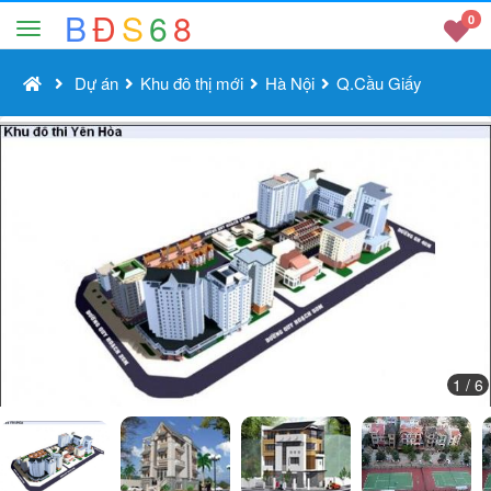
B
Đ
S
6
8
0
Dự án
Khu đô thị mới
Hà Nội
Q.Cầu Giấy
1
/ 6