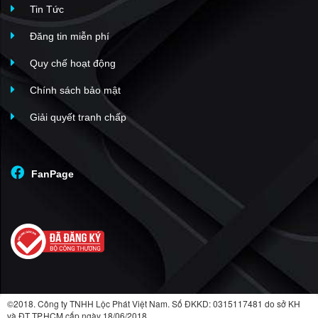
Tin Tức
Đăng tin miễn phí
Quy chế hoạt động
Chính sách bảo mật
Giải quyết tranh chấp
FanPage
©2018. Công ty TNHH Lộc Phát Việt Nam. Số ĐKKD: 0315117481 do sở KH
và ĐT TP.HCM cấp ngày 18/06/2018