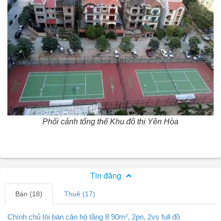
Phối cảnh tổng thể Khu đô thị Yên Hòa
Tin đăng
Bán (18)
Thuê (17)
Chính chủ tôi bán căn hộ tầng 8 90m², 2pn, 2vs full đồ