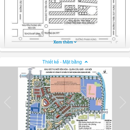
Xem thêm
Vị trí
Khu đô thị Yên Hòa
Thiết kế - Mặt bằng
Hạ tầng
Khu đô thị Yên Hòa
sẽ được bố trí 2 khối nhà cao 13 tầng
ở góc phía Tây Bắc để tạo cảnh quan môi trường kiến trúc
hiện đại, bên cạnh có không gian, cây xanh và sân chơi
tạo sự thông thoáng cho khu ở (lô E). Các lô biệt thự được
bố trí thấp tầng theo dãy thẳng hàng, thành từng khối xen
với cây xanh, tạo sự đồng bộ về kiến trúc khu vực. Khi xây
dựng có thể có một số mẫu nhà khác nhau, nhưng phải