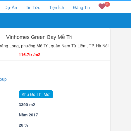
0
Dự Án
Tin Tức
Tiện Ích
Đăng Tin
Vinhomes Green Bay Mễ Trì
hăng Long, phường Mễ Trì, quận Nam Từ Liêm, TP. Hà Nội
116.7tr /m2
roup
Khu Đô Thị Mới
3390 m2
Năm 2017
g
28 %