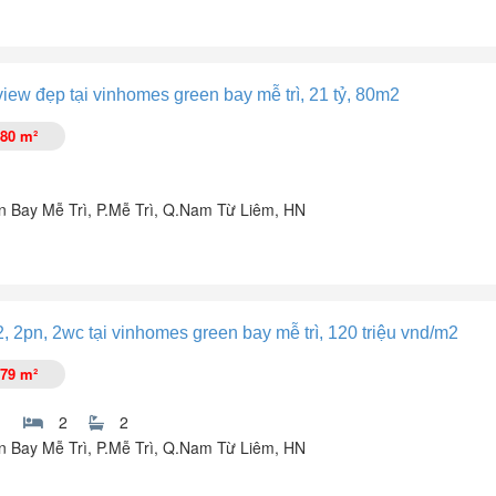
 tư không thể bỏ qua.
ew đẹp tại vinhomes green bay mễ trì, 21 tỷ, 80m2
80 m²
iền thuê hàng tháng ổn định.
c địa kinh doanh cực kỳ sầm uất.
 Bay Mễ Trì, P.Mễ Trì, Q.Nam Từ Liêm, HN
Trì, đường Đại lộ Thăng Long, phường Đại Mỗ, Hà Nội (quận Nam Từ Li
phù hợp cho kinh doanh.
 2pn, 2wc tại vinhomes green bay mễ trì, 120 triệu vnd/m2
 bao gồm điều hòa, tủ lạnh, giường,... Pháp lý đầy đủ, đảm bảo an toàn 
79 m²
2
2
 Bay Mễ Trì, P.Mễ Trì, Q.Nam Từ Liêm, HN