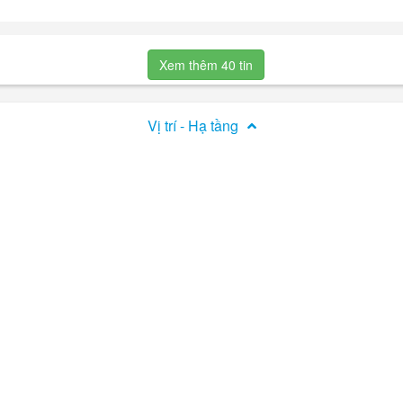
rì, Đường Đại lộ Thăng Long, Phường Đại Mỗ, Hà Nội (Quận Nam Từ Liê
ản, bao gồm điều hòa, tủ lạnh, giường... Pháp lý đầy đủ.
Xem thêm 40 tin
Vị trí - Hạ tầng