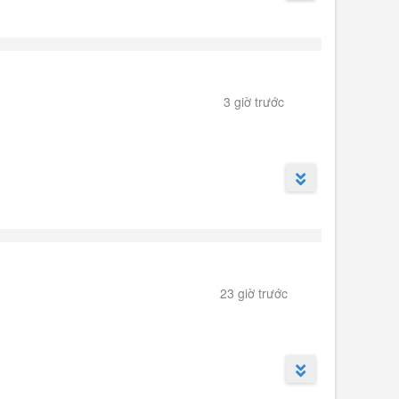
3 giờ trước
êm, Hà Nội cũ) với diện tích 80m², giá 21 tỷ. Căn nhà
cho giao dịch. ...
23 giờ trước