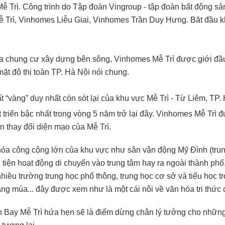
 Trì. Công trình do Tập đoàn Vingroup - tập đoàn bất động sản 
ễ Trì, Vinhomes Liễu Giai, Vinhomes Trần Duy Hưng. Băt đầu k
òa chung cư xây dựng bên sông, Vinhomes Mễ Trì được giới đầ
ặt đô thị toàn TP. Hà Nội nói chung.
ất “vàng” duy nhất còn sót lại của khu vực Mễ Trì - Từ Liêm, TP.
 triển bậc nhất trong vòng 5 năm trở lại đây. Vinhomes Mễ Trì 
n thay đổi diện mạo của Mễ Trì.
 hóa công cộng lớn của khu vực như sân vận động Mỹ Đình (trun
tiện hoạt động di chuyển vào trung tâm hay ra ngoài thành phố
ều trường trung học phổ thông, trung học cơ sở và tiểu học t
ng múa... đây được xem như là một cái nôi về văn hóa tri thức 
en Bay Mễ Trì hứa hẹn sẽ là điểm dừng chân lý tưởng cho nhữn