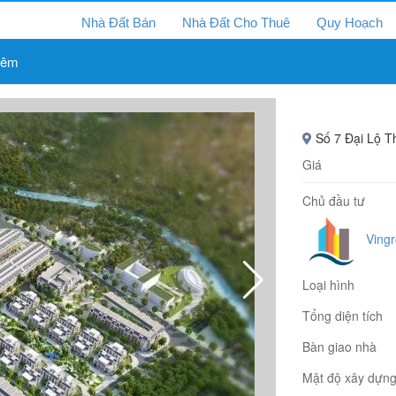
Nhà Đất Bán
Nhà Đất Cho Thuê
Quy Hoạch
iêm
Số 7 Đại Lộ T
Giá
Chủ đầu tư
Ving
Loại hình
Tổng diện tích
Bàn giao nhà
Mật độ xây dựn