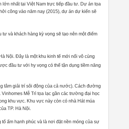
lớn nhất tại Việt Nam trực tiếp đầu tư. Dự án tọa
hởi công vào năm nay (2015), dự án dự kiến sẽ
u tư và khách hàng kỳ vọng sẽ tạo nên một điểm
 Hà Nội. Đây là một khu kinh tế mới nổi vô cùng
được đầu tư với hy vọng có thể tận dụng tiềm năng
g tâm giải trí sôi động của cả nước). Cách đường
. Vinhomes Mễ Trì tọa lạc gần các trường đại học
rong khu vực. Khu vực này còn có nhà Hát múa
của TP. Hà Nội.
g tổ ấm hạnh phúc và là nơi đặt nền móng của sự