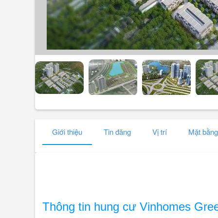
Giới thiệu
Tin đăng
Vị trí
Mặt bằng
Thông tin hung cư Vinhomes Gre