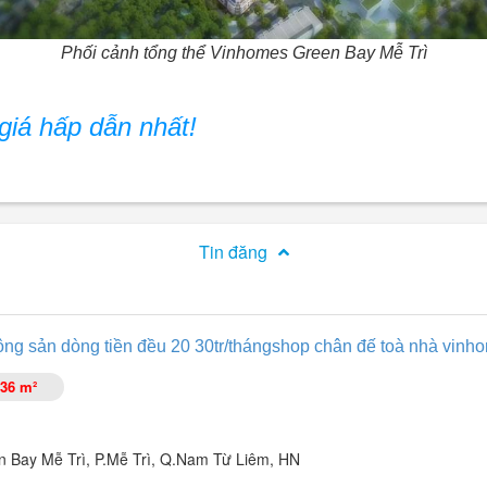
Phối cảnh tổng thể Vinhomes Green Bay Mễ Trì
giá hấp dẫn nhất!
Tin đăng
ng sản dòng tiền đều 20 30tr/thángshop chân đế toà nhà vinho
36 m²
 Bay Mễ Trì, P.Mễ Trì, Q.Nam Từ Liêm, HN