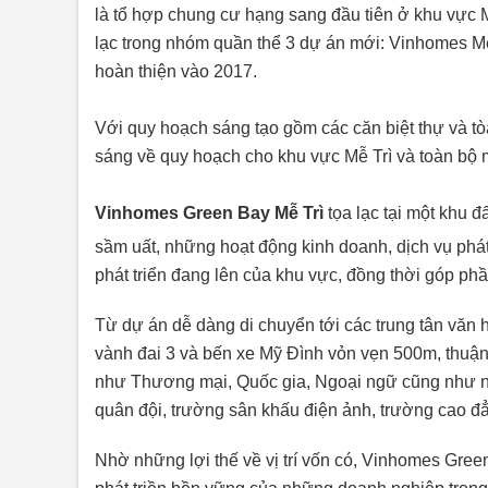
là tổ hợp chung cư hạng sang đầu tiên ở khu vực Mễ
lạc trong nhóm quần thể 3 dự án mới: Vinhomes M
hoàn thiện vào 2017.
Với quy hoạch sáng tạo gồm các căn biệt thự và t
sáng về quy hoạch cho khu vực Mễ Trì và toàn bộ m
Vinhomes Green Bay Mễ Trì
tọa lạc tại một khu đ
sầm uất, những hoạt động kinh doanh, dịch vụ phát
phát triển đang lên của khu vực, đồng thời góp phầ
Từ dự án dễ dàng di chuyển tới các trung tân văn
vành đai 3 và bến xe Mỹ Đình vỏn vẹn 500m, thuận 
như Thương mại, Quốc gia, Ngoại ngữ cũng như nhi
quân đội, trường sân khấu điện ảnh, trường cao đẳ
Nhờ những lợi thế về vị trí vốn có, Vinhomes Gre