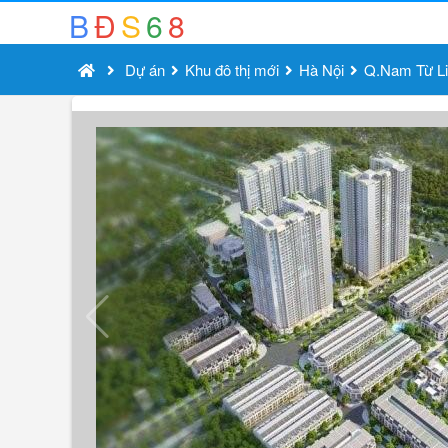
B
Đ
S
6
8
Dự án
Khu đô thị mới
Hà Nội
Q.Nam Từ L