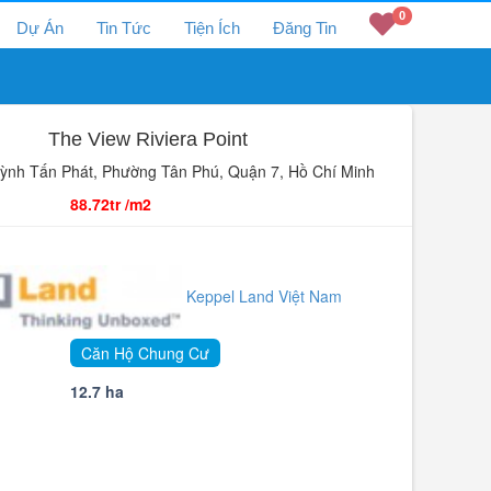
0
Dự Án
Tin Tức
Tiện Ích
Đăng Tin
The View Riviera Point
nh Tấn Phát, Phường Tân Phú, Quận 7, Hồ Chí Minh
88.72tr /m2
Keppel Land Việt Nam
Căn Hộ Chung Cư
12.7 ha