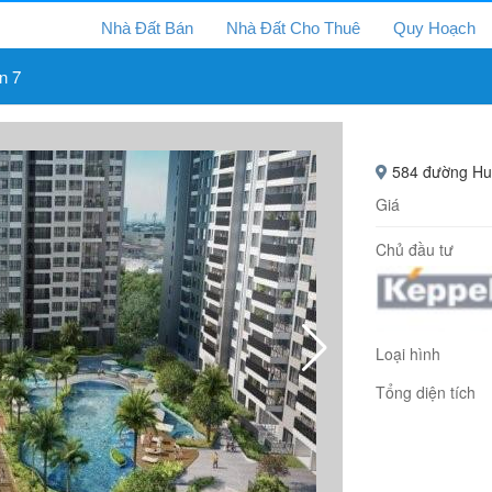
Nhà Đất Bán
Nhà Đất Cho Thuê
Quy Hoạch
n 7
584 đường Huỳ
Giá
Chủ đầu tư
Loại hình
Tổng diện tích