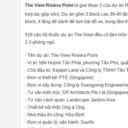
The View Riviera Point
là giai đoạn 2 của dự án 
hợp tác góp vốn). Dự án gồm 3 block cao 39-40 tầ
block, 4 tầng đế dành để làm bãi đỗ xe, trung tâm 
518 căn hộ thuộc dự án The View đều có tầm nhìn th
2-3 phòng ngủ.
- Tên dự án: The View Riviera Point
- Vị trí: 584 Huỳnh Tấn Phát, phường Tân Phú, q
- Chủ đầu tư: Keppel Land và Công ty TNHH Tấn 
- Đơn vị thiết kế: PTE (Singapore)
- Đơn vị xây dựng: Công ty Ssangyong Engineerin
- Tư vấn kiến trúc: DP Architects Pte Ltd (Singapore
- Tư vấn cảnh quan: Landscape Jardins Asia
- Thiết kế nội thất: Ong & Ong
- Nhà thầu thi công: Hòa Bình
- Đơn vị quản lý, vận hành: Savills