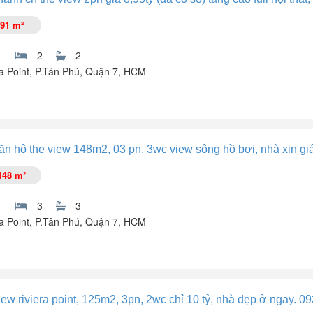
91 m²
2
2
ra Point, P.Tân Phú, Quận 7, HCM
t
n hộ the view 148m2, 03 pn, 3wc view sông hồ bơi, nhà xịn giá 
148 m²
3
3
ra Point, P.Tân Phú, Quận 7, HCM
ận 7.
ú Mỹ Hưng. Căn hộ đã hoàn thiện full nội thất mới, toàn bộ cao cấp, kéo
iew riviera point, 125m2, 3pn, 2wc chỉ 10 tỷ, nhà đẹp ở ngay. 0
Phú Mỹ Hưng, cực kỳ thoáng rộng cực đẹp.
sân tennis, ...