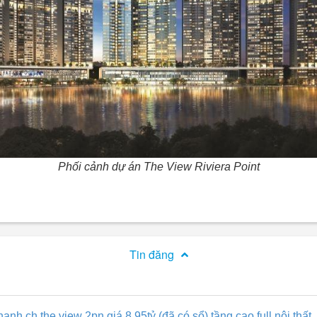
Phối cảnh dự án The View Riviera Point
Tin đăng
nh ch the view 2pn giá 8,95tỷ (đã có sổ) tầng cao full nội thất