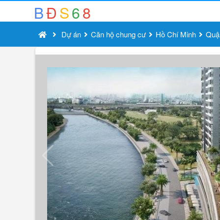
B
Đ
S
6
8
Dự án
Căn hộ chung cư
Hồ Chí Minh
Quậ