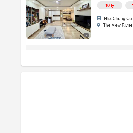
+ Hợp đồng mua bán sang tên dễ dàng. Sau 3 - 6 tháng 
10 tỷ
+ Giá: 14,5 tỷ. Thương lượng ...
Nhà Chung Cư
The View Rivie
7
Chủ nhà đi định cư bán gấp căn hộ The View Riviera Po
+ Diện tích 125m², 3PN, 2WC, hướng cửa chính Đông Nam
+ Ban công rộng, view sông thoáng mát. Giá chỉ 10 tỷ VN
+ Giá bán: 10 tỷ all ...