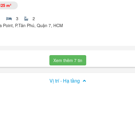
sổ hồng đầy đủ.
125 m²
3
2
ra Point, P.Tân Phú, Quận 7, HCM
int, số 2 Nguyễn Văn Tưởng, Phường Tân Phú, Quận 7, TP. Hồ Chí Min
, ban công Đông Bắc. Vị trí căn góc.
Xem thêm 7 tin
D, không cần suy nghĩ nhiều, đây là lựa chọn lý tưởng cho những ai yêu
Vị trí - Hạ tầng