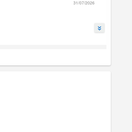
31/07/2026
h.
 thích không gian rộng rãi và thoải mái.