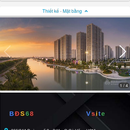
Thiết kế - Mặt bằng
1
/ 4
B
Đ
S
6
8
V
s
i
t
e