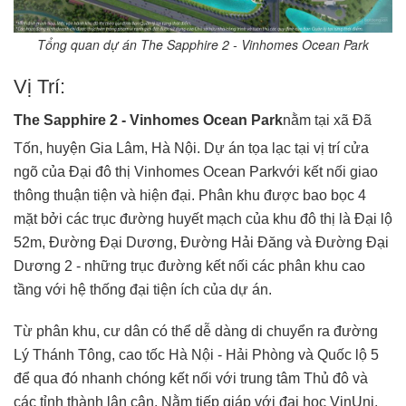
Tổng quan dự án The Sapphire 2 - Vinhomes Ocean Park
Vị Trí:
The Sapphire 2 - Vinhomes Ocean Park
nằm tại xã Đã
Tốn, huyện Gia Lâm, Hà Nội. Dự án tọa lạc tại vị trí cửa
ngõ của Đại đô thị Vinhomes Ocean Park
với kết nối giao
thông thuận tiện và hiện đại. Phân khu được bao bọc 4
mặt bởi các trục đường huyết mạch của khu đô thị là Đại lộ
52m, Đường Đại Dương, Đường Hải Đăng và Đường Đại
Dương 2 - những trục đường kết nối các phân khu cao
tầng với hệ thống đại tiện ích của dự án.
Từ phân khu, cư dân có thể dễ dàng di chuyển ra đường
Lý Thánh Tông, cao tốc Hà Nội - Hải Phòng và Quốc lộ 5
để qua đó nhanh chóng kết nối với trung tâm Thủ đô và
các tỉnh thành lân cận. Nằm tiếp giáp với đại học VinUni,