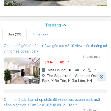
Tin đăng
Bán (39)
Thuê (22)
Chính chủ gửi bán 2pn + 2wc góc tòa s2.10 view siêu thoáng tại
vinhomes ocean park
11 phút trước
3.9 tỷ
62 m²
Nhà Chung Cư
2
1
The Sapphire 2 - Vinhomes Ocean
Park, X.Đa Tốn, H.Gia Lâm, HN
17
Gia đình không có nhu cầu ở nên cần bán căn nhanh căn hộ 2PN
+ 2WC góc tại Vinhomes Ocean Park, Gia Lâm.
Chính chủ cần bán shop chân đế vinhomes ocean park mặt
* Thông tin căn hộ:
sảnh diện tích 121m2 giá 10,5 tỷ 0912 132 ***
+ Nhà nội thất mới 100% chưa qua sử dụng.
21 giờ trước