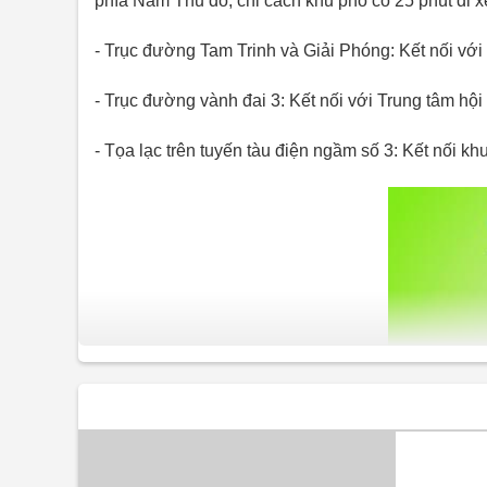
phía Nam Thủ đô, chỉ cách khu phố cổ 25 phút đi x
- Trục đường Tam Trinh và Giải Phóng: Kết nối vớ
- Trục đường vành đai 3: Kết nối với Trung tâm hội 
- Tọa lạc trên tuyến tàu điện ngầm số 3: Kết nối k