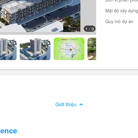
Mật độ xây dựn
Quy mô dự án
1
/ 9
Giới thiệu
dence