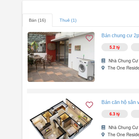
Bán (16)
Thuê (1)
Bán chung cư 2pn
5.2 tỷ
Nhà Chung Cư
The One Reside
6
Bán chung cư tòa The One, Gamuda, Hoàng Mai, Hà Nội
- Diện tích: 62m2
Bán căn hộ sân 
- Nhà hoàn thiện, nội thất đẹp, sẵn ở.
- Tầng cao (2x), hướng đông bắc mát mẻ.
6.3 tỷ
- Sẵn sổ giao dịch.
Alo/Zalo .
Nhà Chung Cư
The One Reside