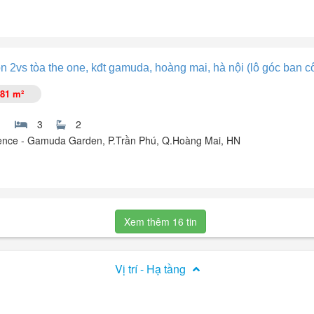
rdens, Hoàng Mai, Hà Nội.
 2vs tòa the one, kđt gamuda, hoàng mai, hà nội (lô góc ban c
81 m²
3
2
nce - Gamuda Garden, P.Trần Phú, Q.Hoàng Mai, HN
i, Hà Nội.
Xem thêm 16 tin
Vị trí - Hạ tầng