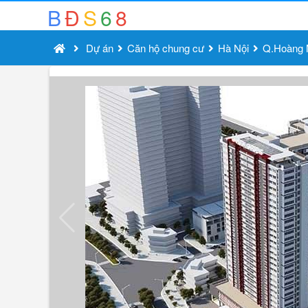
B
Đ
S
6
8
Dự án
Căn hộ chung cư
Hà Nội
Q.Hoàng 