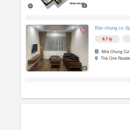
5
Bán căn hộ chung cư sân vườn tòa The One, Gamuda Ga
_ Diện tích: 80m².
Bán chung cư 3pn
_ Thiết kế: 2PN 2WC + Sân vườn.
_ Nội thất: Hoàn thiện, sẵn ở.
6.7 tỷ
_ Sẵn sổ giao dịch.
_ View đông nam mát mẻ.
Nhà Chung Cư
Alo/Zalo .
The One Reside
6
Bán chung cư 3PN 2VS tòa The One, Gamuda, Hoàng Ma
- Diện tích: 81m².
- Thiết kế: 3PN 2VS.
- Nhà hoàn thiện & sẵn ở.
- Sẵn sổ giao dịch.
Alo/Zalo .