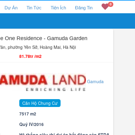
0
Dự Án
Tin Tức
Tiện Ích
Đăng Tin
e One Residence - Gamuda Garden
n, phường Yên Sở, Hoàng Mai, Hà Nội
81.78tr /m2
Gamuda
Căn Hộ Chung Cư
7517 m2
Quý IV/2016
i
Hệ thống siêu thị dự án bất động sản STDA