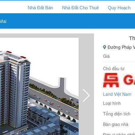
Nhà Đất Bán
Nhà Đất Cho Thuê
Quy Hoạch
Mai
Th
Đường Pháp Vâ
Giá
Chủ đầu tư
Land Việt Nam
Loại hình
Tổng diện tích
Bàn giao nhà
Đơn vị phân phố