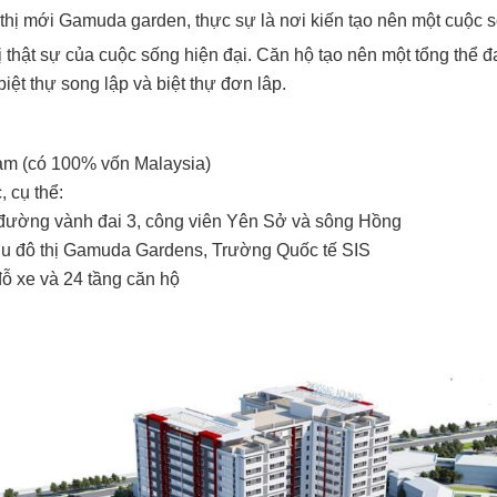
ô thị mới Gamuda garden, thực sự là nơi kiến tạo nên một cuộc
rị thật sự của cuộc sống hiện đại. Căn hộ tạo nên một tổng thể 
biệt thự song lập và biệt thự đơn lâp.
am (có 100% vốn Malaysia)
, cụ thể:
a đường vành đai 3, công viên Yên Sở và sông Hồng
hu đô thị Gamuda Gardens, Trường Quốc tế SIS
 đỗ xe và 24 tầng căn hộ