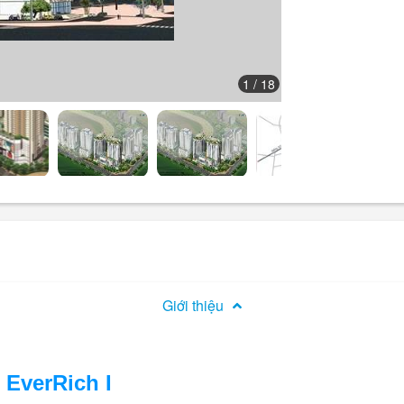
1
/ 18
Giới thiệu
 EverRich I