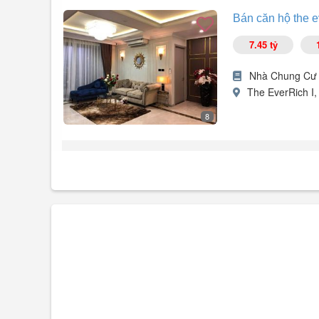
- Diện tích rộng rãi 116m², thiết kế 3PN, 2WC, phù hợp ch
Bán căn hộ the e
- Hướng ban công Đông Bắc, mang lại ánh sáng tự nhiên
- Nội thất để lại đầy đủ, đảm bảo sự tiện nghi ngay khi về
7.45 tỷ
- Pháp lý đầy đủ, sổ đỏ/sổ hồng, ...
Nhà Chung Cư
The EverRich I
8
Bán căn hộ The EverRich Quận 11,
- Diện tích: 116m², thiết kế 2 phòng ngủ, view đẹp, có sổ
ngay mặt tiền, vị trí trung tâm, an ninh,
- Giá bán: 7.450 tỷ,
- LH: