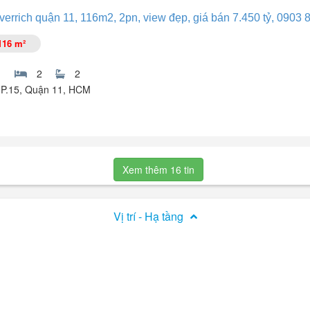
o gia đình lớn.
verrich quận 11, 116m2, 2pn, view đẹp, giá bán 7.450 tỷ, 0903 8
 và gió mát.
 ở.
116 m²
2
2
, P.15, Quận 11, HCM
 hồng chính chủ, nhà rất mát, view nhìn thấy trường đua, có tiện ích si
Xem thêm 16 tin
Vị trí - Hạ tầng