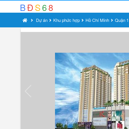
B
Đ
S
6
8
Dự án
Khu phức hợp
Hồ Chí Minh
Quận 1