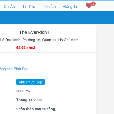
0
Dự Án
Tin Tức
Tiện Ích
Đăng Tin
The EverRich I
à Lê Đại Hành, Phường 15, Quận 11, Hồ Chí Minh
62.99tr /m2
động sản Phát Đạt
Khu Phức Hợp
5000 m2
Tháng 11/2009
2 tòa tháp cao 20 tầng,