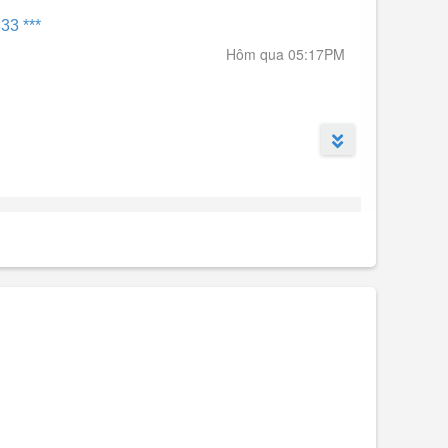
33 ***
Hôm qua 05:17PM
êu thị Lotte, hồ bơi, gym, cafe văn phòng, khu căn hộ