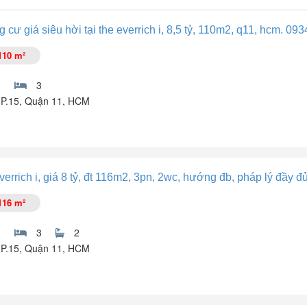
cư giá siêu hời tại the everrich i, 8,5 tỷ, 110m2, q11, hcm. 093
110 m²
3
, P.15, Quận 11, HCM
 tỷ, 110m², Q11, HCM. LH: .
errich i, giá 8 tỷ, đt 116m2, 3pn, 2wc, hướng đb, pháp lý đầy đ
 Phú Thọ, Hồ Chí Minh, trước đây quận 11, Hồ Chí Minh mang đến khôn
y tốt, thích hợp cho những ai yêu thích sự hài hòa và thịnh vượng tron
116 m²
3
2
, P.15, Quận 11, HCM
Phú Thọ, Hồ Chí Minh - quận 11, Hồ Chí Minh cũ mang đến không gian s