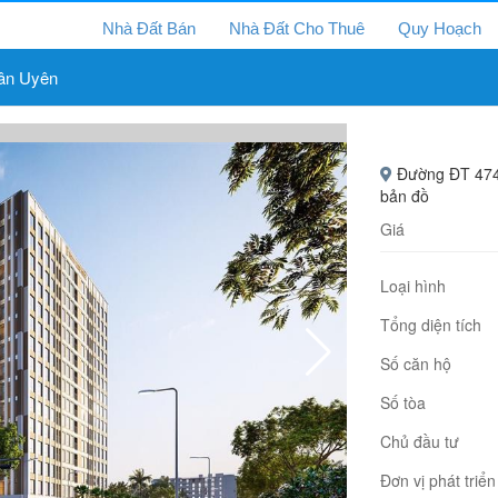
Nhà Đất Bán
Nhà Đất Cho Thuê
Quy Hoạch
ân Uyên
Đường ĐT 474,
bản đồ
Giá
Loại hình
Tổng diện tích
Số căn hộ
Số tòa
Chủ đầu tư
Đơn vị phát triển