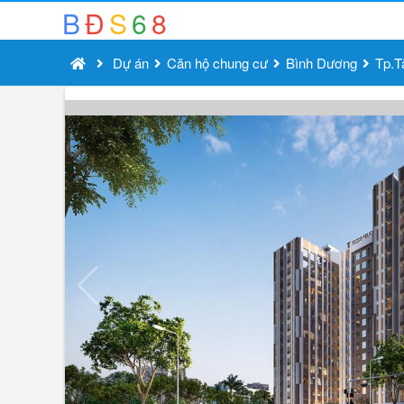
B
Đ
S
6
8
Dự án
Căn hộ chung cư
Bình Dương
Tp.T