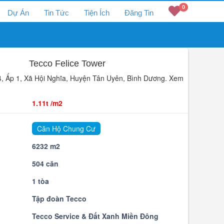
0
Dự Án
Tin Tức
Tiện Ích
Đăng Tin
Tecco Felice Tower
 Ấp 1, Xã Hội Nghĩa, Huyện Tân Uyên, Bình Dương. Xem
1.11t /m2
Căn Hộ Chung Cư
6232 m2
504 căn
1 tòa
Tập đoàn Tecco
Tecco Service & Đất Xanh Miền Đông