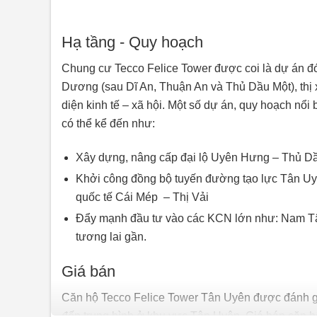
Hạ tầng - Quy hoạch
Chung cư Tecco Felice Tower được coi là dự án đón
Dương (sau Dĩ An, Thuận An và Thủ Dầu Một), thị x
diện kinh tế – xã hội. Một số dự án, quy hoạch nổ
có thể kể đến như:
Xây dựng, nâng cấp đại lộ Uyên Hưng – Thủ Dầu
Khởi công đồng bộ tuyến đường tạo lực Tân Uy
quốc tế Cái Mép – Thị Vải
Đẩy mạnh đầu tư vào các KCN lớn như: Nam Tâ
tương lai gần.
Giá bán
Căn hộ Tecco Felice Tower Tân Uyên được đánh giá
đến trung bình ở khu vực Tân Uyên. Giá bán căn h