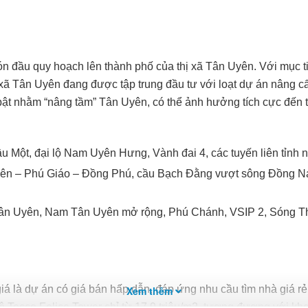
 đầu quy hoạch lên thành phố của thị xã Tân Uyên. Với mục tiê
Vị trí dự án Tecco Felice Homes Tân Uyên
ã Tân Uyên đang được tập trung đầu tư với loạt dự án nâng cấp 
i bật nhằm “nâng tầm” Tân Uyên, có thể ảnh hưởng tích cực đến
 Một, đại lộ Nam Uyên Hưng, Vành đai 4, các tuyến liên tỉnh
ên – Phú Giáo – Đồng Phú, cầu Bạch Đằng vượt sông Đồng Nai
n Uyên, Nam Tân Uyên mở rộng, Phú Chánh, VSIP 2, Sóng Thầ
 là dự án có giá bán hấp dẫn, đáp ứng nhu cầu tìm nhà giá rẻ
Xem thêm
ộ Tecco Felice Tower chỉ từ 17,9 triệu/m2, tương đương với kh