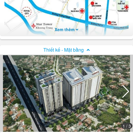
Xem thêm
Thiết kế - Mặt bằng
Vị trí chung cư Star Tower 283 Khương Trung
Các cư dân tại dự án Star Tower 283 Khương Trung không
quá khó khăn để di chuyển ra những trục đường lớn như
Nguyễn Trãi, Trường Trinh, Vành đai 3,... Ngoài ra, dự án
còn gần tuyến đường sắt Cát Linh - Hà Đông, gần Khu đô
1
/ 3
thị Royal City, Linh Đàm, Định Công,...