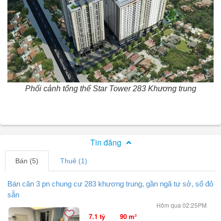
Phối cảnh tổng thể Star Tower 283 Khương trung
Tin đăng
Bán (5)
Thuê (1)
Bán căn 3 pn chung cư 283 khương trung, gần ngã tư sở, sổ đỏ
sẵn
Hôm qua 02:25PM
7.1 tỷ
90 m²