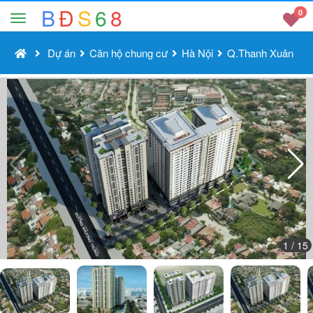
B
Đ
S
6
8
0
Dự án
Căn hộ chung cư
Hà Nội
Q.Thanh Xuân
1
/ 15