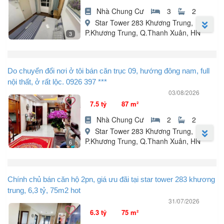
Nhà Chung Cư
3
2
Star Tower 283 Khương Trung,
P.Khương Trung, Q.Thanh Xuân, HN
3
Gia đình chuyển chỗ ở cần bán căn hộ chung cư 283 Khương
Trung.
Do chuyển đổi nơi ở tôi bán căn trục 09, hướng đông nam, full
- Diện tích: 90m², 3 PN, 2 WC, PK, bếp.
nội thất, ở rất lộc. 0926 397 ***
- Nội thất đầy đủ.
03/08/2026
- Sổ đỏ sẵn.
7.5 tỷ
87 m²
Giá 7,1 tỷ.
LH: em Nhung
Nhà Chung Cư
2
2
Star Tower 283 Khương Trung,
P.Khương Trung, Q.Thanh Xuân, HN
6
Tôi chuyển nơi ở mới nên nhượng lại căn hộ trục 09, hướng logia
đông nam rất mát, tôi ở rất lộc trong làm ăn và cuộc sống. Anh chị
Chính chủ bán căn hộ 2pn, giá ưu đãi tại star tower 283 khương
nào quan tâm mua để ở thì liên hệ tôi.
trung, 6,3 tỷ, 75m2 hot
- Trục 09 tầng 1x
31/07/2026
- Diện tích: 84,7m2
6.3 tỷ
75 m²
- Giá 7,5 tỷ thu về