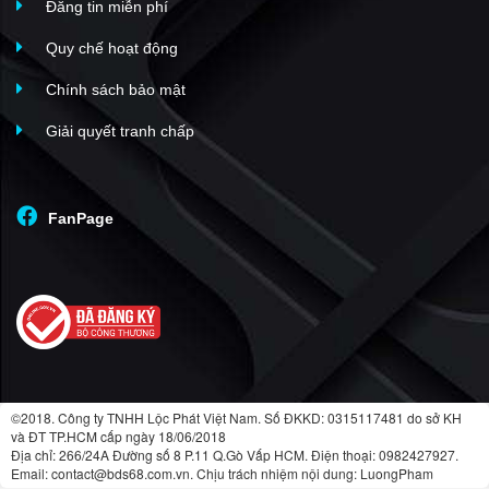
Đăng tin miễn phí
Quy chế hoạt động
Chính sách bảo mật
Mặt bằng thiết kế tiện ích
Giải quyết tranh chấp
FanPage
©2018. Công ty TNHH Lộc Phát Việt Nam. Số ĐKKD: 0315117481 do sở KH
và ĐT TP.HCM cấp ngày 18/06/2018
Bể bơi bốn mùa trong nhà
Địa chỉ: 266/24A Đường số 8 P.11 Q.Gò Vấp HCM. Điện thoại: 0982427927.
Email: contact@bds68.com.vn. Chịu trách nhiệm nội dung: LuongPham