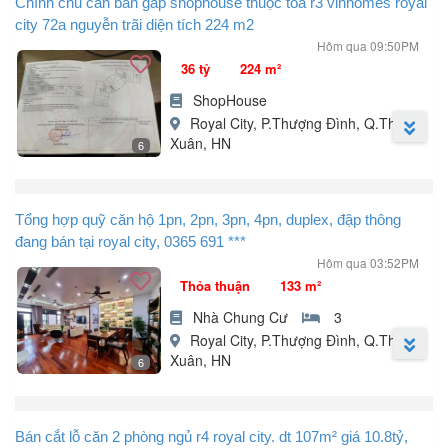
Chính chủ cần bán gấp shophouse thuộc tòa r3 vinhomes royal
city 72a nguyễn trãi diện tích 224 m2
Hôm qua 09:50PM
36 tỷ
224 m²
ShopHouse
Royal City, P.Thượng Đình, Q.Thanh
Xuân, HN
6
Shop house vip Royal City - cơ hội đầu tư không thể bỏ qua:
Chính chủ cần bán gấp shophouse tòa R3 Vinhomes Royal city
Tổng hợp quỹ căn hộ 1pn, 2pn, 3pn, 4pn, duplex, đập thông
72A Nguyễn Trãi diện tích 224 m²: .
đang bán tại royal city, 0365 691 ***
Do không có nhu cầu sử dụng nên tôi cần bán gấp lô ShopHouse
Hôm qua 03:52PM
Vinhomes Royal City 72A Nguyễn Trãi, Thanh Xuân, Hà Nội.
Thỏa thuận
133 m²
- Shop: 1 tầng.
- Lô góc thuộc tòa R3: Nhìn thẳng quảng trường và sảnh tòa R4.
Nhà Chung Cư
3
- Diện tích shophouse là: 224 m².
Royal City, P.Thượng Đình, Q.Thanh
- Hiện tại ...
Xuân, HN
6
Ra mắt quỹ căn hộ chủ nhà gửi bán mới nhất tại Royal City.
Bán cắt lỗ căn 2 phòng ngủ r4 royal city. dt 107m² giá 10.8tỷ,
1) Tòa R1 và tòa R2.