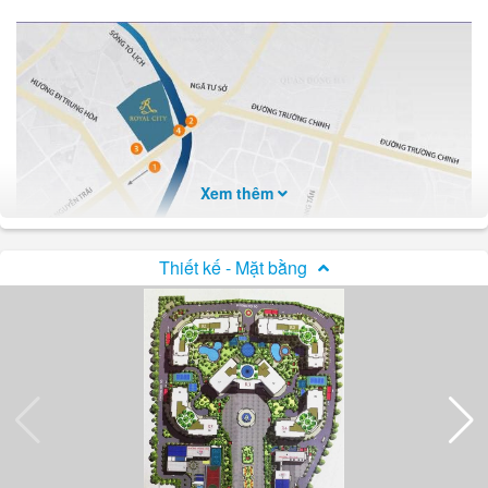
Xem thêm
Thiết kế - Mặt bằng
Vị trí dự án Royal City
Hạ tầng
Khu căn hộ
Khu căn hộ đẳng cấp và sang trọng tại
Royal City
được