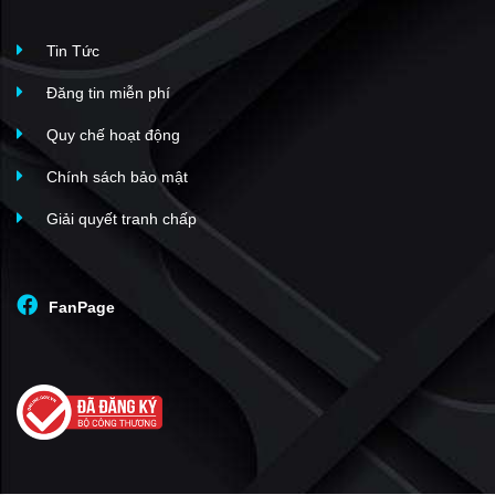
Tin Tức
Khu căn hộ
Đăng tin miễn phí
TTTM Vincom Mega Mall
Quy chế hoạt động
Chính sách bảo mật
Trung tâm thương mại
Royal City
sẽ trở thành khu mua
Giải quyết tranh chấp
sắm sầm uất và lớn nhất Việt Nam với diện tích hơn
200.000m2, chia thành 3 tầng hầm và 2 tầng nổi. Đây là
nơi hội tụ của nhiều thương hiệu đẳng cấp trong nước và
FanPage
quốc tế, thỏa mãn nhu cầu của cư dân và du khách. Trên
diện tích 6.000m2, siêu thị tiêu dùng lớn nhất Việt Nam tại
Royal City với rất nhiều hàng hóa và thực phẩm tươi sống
sẽ là điểm đến lý tưởng của các bà nội trợ.