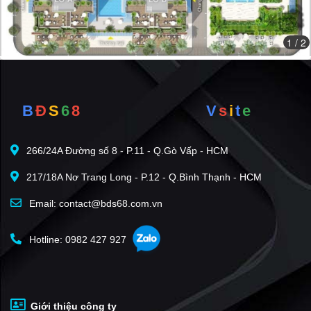
Chung cư Rivera Park Sài Gòn
đem đến những tiện ích
nội khu thiết thực, chất lượng hoàn hảo nhất, đáp ứng
1
/ 2
được tâm tư, nguyện vọng của tất cả các cư dân tương lai.
Các tiện ích tại dự án bao gồm:
Bể bơi ngoài trời
B
Đ
S
6
8
V
s
i
t
e
Bể bơi ngoài trời có tổng diện tích 250m2, tầm nhìn bao
266/24A Đường số 8 - P.11 - Q.Gò Vấp - HCM
quát toàn cảnh. Đây vừa là nơi các cư dân có thể rèn
luyện sức khỏe mỗi ngày vừa là nơi thư giãn, tận hưởng
217/18A Nơ Trang Long - P.12 - Q.Bình Thạnh - HCM
những giây phút hạnh phúc bên gia đình sau những ngày
Email: contact@bds68.com.vn
làm việc mệt mỏi.
Hotline: 0982 427 927
Giới thiệu công ty