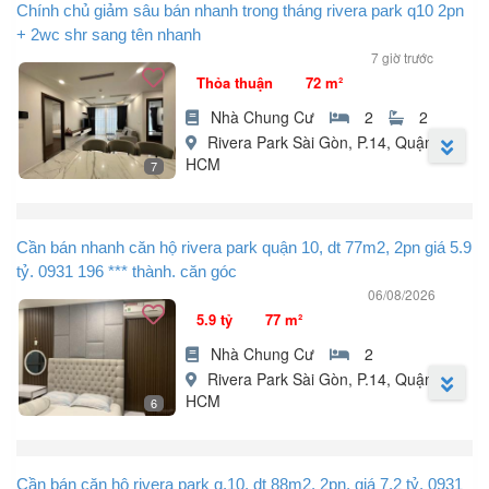
Chính chủ giảm sâu bán nhanh trong tháng rivera park q10 2pn
+ 2wc shr sang tên nhanh
7 giờ trước
Thỏa thuận
72 m²
Nhà Chung Cư
2
2
Rivera Park Sài Gòn, P.14, Quận 10,
HCM
7
Diện tích: 72m².
2 PN | 2 WC.
Cần bán nhanh căn hộ rivera park quận 10, dt 77m2, 2pn giá 5.9
Sổ hồng riêng (SHR) pháp lý sạch công chứng nhanh.
tỷ. 0931 196 *** thành. căn góc
06/08/2026
* Tiện ích nội khu cao cấp.
5.9 tỷ
77 m²
Hồ bơi, phòng gym, khu BBQ.
Công viên nội khu không gian xanh.
Nhà Chung Cư
2
Trung tâm thương mại shophouse.
Rivera Park Sài Gòn, P.14, Quận 10,
Hầm giữ xe rộng thang máy tốc độ cao.
HCM
6
An ninh 24/7 thẻ từ camera toàn khu.
---
Cần bán nhanh căn hộ Rivera Park Quận 10, DT 77m², 2PN giá
5.9 tỷ. LH Thành.
* Tiện ích ngoại khu trung tâm Q10.
Cần bán căn hộ rivera park q.10, dt 88m2, 2pn, giá 7.2 tỷ, 0931