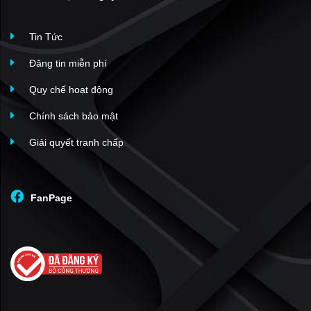
Tin Tức
Đăng tin miễn phí
Quy chế hoạt động
Chính sách bảo mật
Giải quyết tranh chấp
FanPage
Bể bơi
Phòng tập Gym
Dự án có phòng tập Gym trang bị máy tập hiện đại với tổng
diện tích 850m2. Nơi đây sẽ trở thành địa chỉ yêu thích của