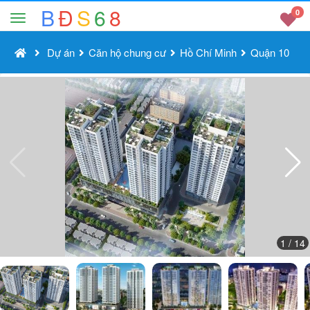
B
Đ
S
6
8
0
Dự án
Căn hộ chung cư
Hồ Chí Minh
Quận 10
1
/ 14