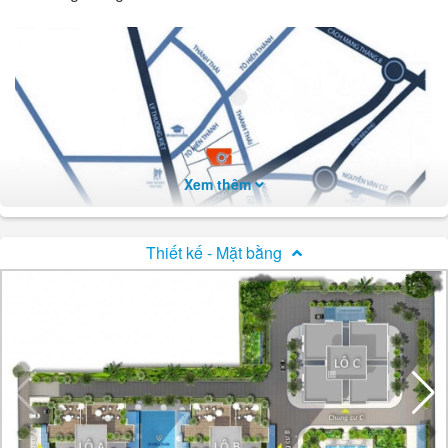
Xem thêm
Thiết kế - Mặt bằng
Vị trí chung cư Rivera Park Sài Gòn
Hạ tầng
Tiện ích nội khu