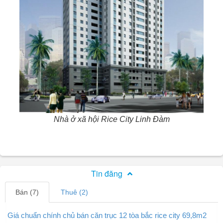
Nhà ở xã hội Rice City Linh Đàm
Tin đăng
Bán (7)
Thuê (2)
Giá chuẩn chính chủ bán căn trục 12 tòa bắc rice city 69,8m2