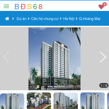
B
Đ
S
6
8
0
Dự án
Căn hộ chung cư
Hà Nội
Q.Hoàng Mai
1
/ 8