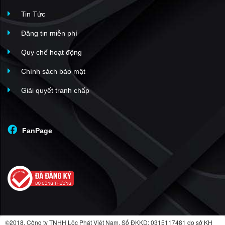
Tin Tức
Đăng tin miễn phí
Quy chế hoạt động
Chính sách bảo mật
Giải quyết tranh chấp
FanPage
©2018. Công ty TNHH Lộc Phát Việt Nam. Số ĐKKD: 0315117481 do sở KH