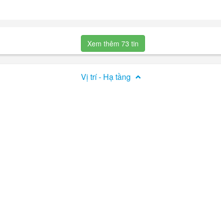
 Long Trường, Quận 9, TP. HCM, là lựa chọn lý tưởng cho những ai muố
Xem thêm 73 tin
00m hồ bơi Resort lớn 1700m ...
Vị trí - Hạ tầng