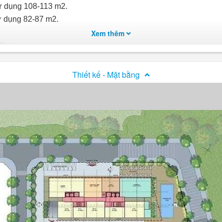
sử dụng 108-113 m2.
sử dụng 82-87 m2.
Xem thêm
thao.
àng.
Thiết kế - Mặt bằng
hong cách kiến trúc hiện đại và các tiện ích hoàn hảo nhất ch
quan tâm khi mọi căn hộ đều được thiết kế từ 2 đến 3 mặt ti
viên dự kiến quy hoạch có diện tích hơn 2 ha, đây sẽ là không 
ại và an toàn như: mạng truyền hình cáp, dịch vụ viễn thông 
ể thao nhằm đáp ứng nhu cầu tập luyện cho người dân sống tron