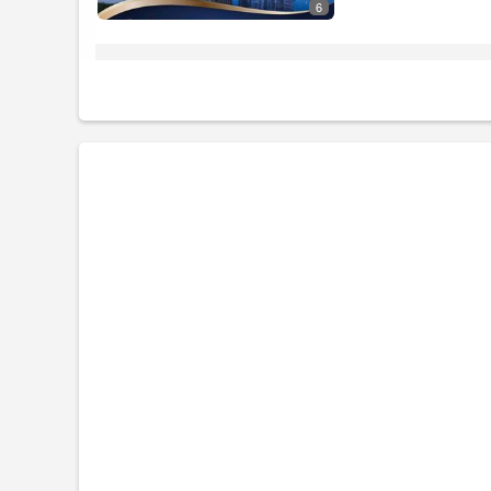
6
Diện tích.
Căn hộ chung cư tại MT Eastmark City, tọa lạc ở Phường
Căn hộ Officetel: 65m².
~3,6 tỷ sở hữu căn hộ TP. Thủ Đức có sổ hồng.
+ Tiện ích chuẩn resort miễn phí: Công viên ven sông 45
Khó tìm được sản phẩm nào cùng phân khúc sở hữu:
65m sử dụng thực tế.
Không gian đa năng.
Hồ bơi Gym Công viên.
Cộng đồng cư dân hiện hữu.
Sổ hồng lâu dài.
Phù hợp cho người độc thân ...