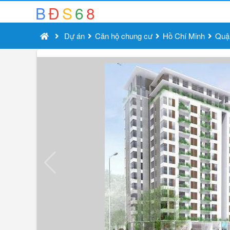
B
Đ
S
6
8
Dự án
Căn hộ chung cư
Hồ Chí Minh
Quậ