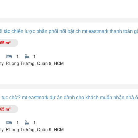
i tác chiến lược phân phối nổi bật ch mt eastmark thanh toán g
phí. Đã có sổ. Hỗ trợ vay Bank.
65 m²
t từng tháp + sân pickleball + bóng rổ, có công viên cho thú cưng, BBQ
1
1
ty, P.Long Trường, Quận 9, HCM
9, phường Long Trường đã có sổ hồng. Chiết khấu 8%.
p tục chờ? mt eastmark dự án dành cho khách muốn nhận nhà 
65 m²
1
1
ty, P.Long Trường, Quận 9, HCM