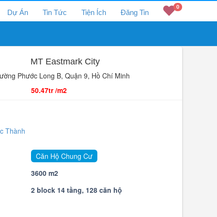
0
Dự Án
Tin Tức
Tiện Ích
Đăng Tin
MT Eastmark City
ờng Phước Long B, Quận 9, Hồ Chí Minh
50.47tr /m2
c Thành
Căn Hộ Chung Cư
3600 m2
2 block 14 tầng, 128 căn hộ