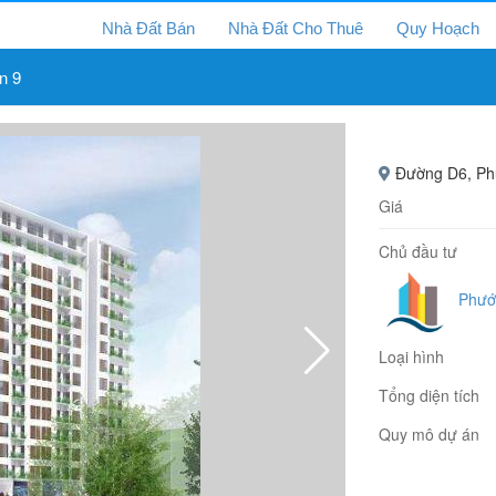
Nhà Đất Bán
Nhà Đất Cho Thuê
Quy Hoạch
n 9
Đường D6, Phư
Giá
Chủ đầu tư
Phướ
Loại hình
Tổng diện tích
Quy mô dự án