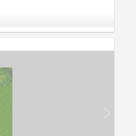
o cư dân được chủ đầu tư đặt lên hàng đầu. Các yếu
ếp giáp với bên ngoài tạo cảm giác thoáng đãng và
gian sống có lợi cho sức khỏe.
ADSL và báo cháy tự động đến từng căn hộ. Ngoài ra
g chung cư.