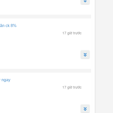
iãn ck 8%
17 giờ trước
, sảnh tiệc... Công viên ven sông 4500m².
ở ngay
17 giờ trước