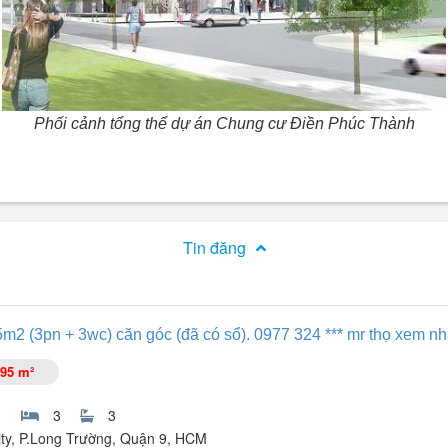
Phối cảnh tổng thể dự án
Chung cư Điền Phúc Thành
Tin đăng
m2 (3pn + 3wc) căn góc (đã có sổ). 0977 324 *** mr thọ xem n
95 m²
3
3
ty, P.Long Trường, Quận 9, HCM