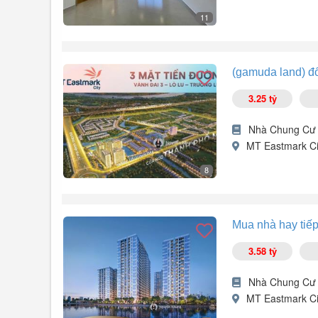
11
Thông tin như sau.
(gamuda land) đố
+ Dt sàn xây dựng 95,5m² (3pn + 3wc): 4tỷ700. Bao thuế 
3.25 tỷ
* Tiện ích chung cư.
- Hồ bơi tràn chuẩn resort 1700m² + phòng gym riêng biệ
Nhà Chung Cư
Tiện ích xung quanh:
MT Eastmark Ci
- Công viên Đông Tăng Long.
- Siêu thị Bách Hóa Xanh 1385/1 Nguyễn Duy Trinh.
8
- ...
Mở bán căn hộ mới bàn giao nội thất cao cấp tại Quận 
Mua nhà hay tiế
Trung tâm khu công nghệ cao Quận 9, cạnh bệnh viện.
3.58 tỷ
Giá căn hộ 1PN - Giá chỉ 50 triệu/m².
Nhà Chung Cư
- Bảo lãnh tất cả ngân hàng.
MT Eastmark Ci
- Bàn giao căn hộ full nội thất cao cấp, mới 100%.