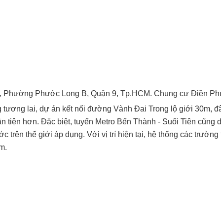
, Phường Phước Long B, Quận 9, Tp.HCM.
Chung cư Điền Phúc
 tương lai, dự án
kết nối đường Vành Đai Trong lộ giới 30m, đâ
n tiện hơn. Đặc biệt,
tuyến Metro Bến Thành - Suối Tiên cũng d
c trên thế giới áp dụng. Với vị
trí hiện tại, hệ thống các trư
m.