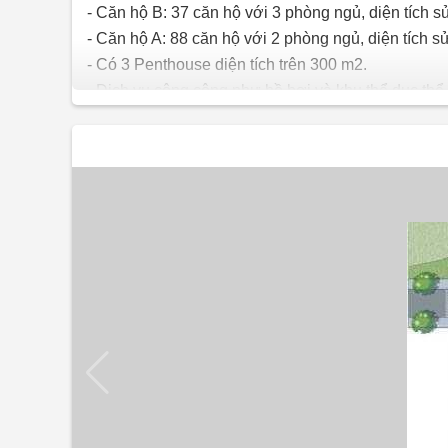
- Căn hộ B: 37 căn hộ với 3 phòng ngủ, diện tích 
- Căn hộ A: 88 căn hộ với 2 phòng ngủ, diện tích 
- Có 3 Penthouse diện tích trên 300 m2.
- Dịch vụ công cộng như hồ bơi và khu thể dục thể 
- Thương mại có nhiều Minimarket và nhiều cửa h
Chung cư Điền Phúc Thành
được thiết kế theo p
tố khí hậu, thông gió, hướng nắng được đặc biệt 
không khí trong lành. Chung cư tiếp giáp với công 
Công trình được trang bị hệ thống kỹ thuật hiện đ
chung cư còn bố trí một hồ bơi và khu thể dục th