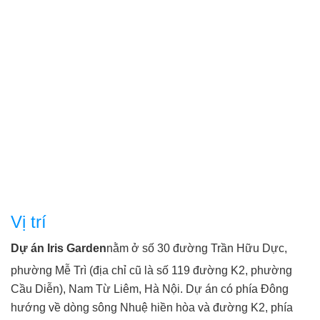
nối thuận tiện đến Cầu Giấy Nam Từ Liêm.
Liên hệ em Mỹ để xem nhà ...
Vị trí
Dự án Iris Garden
nằm ở số 30 đường Trần Hữu Dực,
phường Mễ Trì (địa chỉ cũ là số 119 đường K2, phường
Cầu Diễn), Nam Từ Liêm, Hà Nội. Dự án có phía Đông
hướng về dòng sông Nhuệ hiền hòa và đường K2, phía