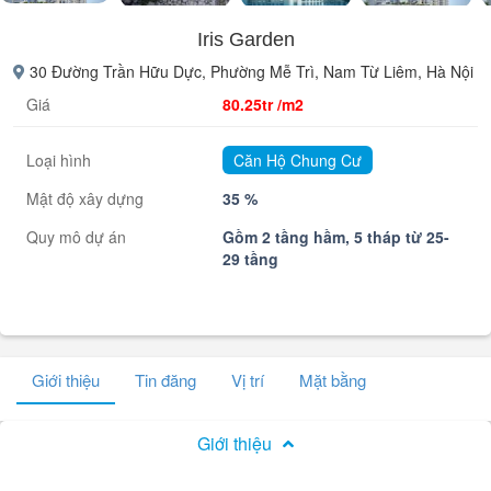
Iris Garden
30 Đường Trần Hữu Dực, Phường Mễ Trì, Nam Từ Liêm, Hà Nội
Giá
80.25tr /m2
Loại hình
Căn Hộ Chung Cư
Mật độ xây dựng
35 %
Quy mô dự án
Gồm 2 tầng hầm, 5 tháp từ 25-
29 tầng
Giới thiệu
Tin đăng
Vị trí
Mặt bằng
Giới thiệu