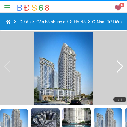
B
Đ
S
6
8
0
Dự án
Căn hộ chung cư
Hà Nội
Q.Nam Từ Liêm
1
/ 11