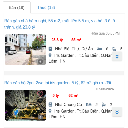
Bán (19)
Thuê (13)
Bán gấp nhà hàm nghi, 55 m2, mặt tiền 5.5 m, vỉa hè, 3 ô tô
tránh. giá 23.8 tỷ
Hôm qua 05:05PM
23.8 tỷ
55 m²
Nhà Biệt Thự, Dự Án
6
5
Iris Garden, Tt.Cầu Diễn, Q.Nam Từ
Liêm, HN
6
Hạ chào 3 tỷ - liền kề Iris Hàm Nghi view Vinschool 3 ô tô tránh
kinh doanh, văn phòng đỉnh.
Bán căn hộ 2pn, 2wc tại iris garden, 5 tỷ, 62m2 giá ưu đãi
07/08/2026
Thông tin căn nhà:
5 tỷ
62 m²
* Vị trí: LK Iris Garden Hàm Nghi, Ngõ 61 Nguyễn Văn Giáp, Nam
Nhà Chung Cư
2
2
Từ Liêm, HN.
Iris Garden, Tt.Cầu Diễn, Q.Nam Từ
* Diện tích: 55m².
Liêm, HN
4
* Xây dựng: 4 tầng (xây thô, hoàn thiện mặt ngoài).
* Đường trước nhà 3 ô tô tránh, giao thông thuận tiện.