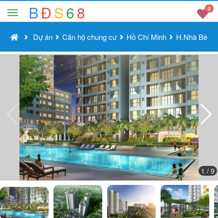
B
Đ
S
6
8
0
Dự án
Căn hộ chung cư
Hồ Chí Minh
H.Nhà Bè
1
/ 9