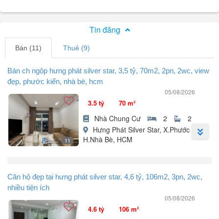
Tin đăng
Bán (11)
Thuê (9)
Bán ch ngộp hưng phát silver star, 3,5 tỷ, 70m2, 2pn, 2wc, view
đẹp, phước kiển, nhà bè, hcm
05/08/2026
3.5 tỷ
70 m²
Nhà Chung Cư
2
2
Hưng Phát Silver Star, X.Phước Kiển,
H.Nhà Bè, HCM
11
Căn hộ chung cư tại Hưng Phát Silver Star, Nguyễn Hữu Thọ,
Phước Kiển, Nhà Bè.
Căn hộ đẹp tại hưng phát silver star, 4,6 tỷ, 106m2, 3pn, 2wc,
- Giá bán 3,5 tỷ.
nhiều tiện ích
+ Nội thất đầy đủ với các tiện nghi như điều hòa, giường, tủ lạnh...
05/08/2026
+ Hướng ban công Nam ánh sáng tự nhiên và gió mát.
4.6 tỷ
106 m²
+ Pháp lý đầy đủ, đảm bảo an tâm cho người mua.