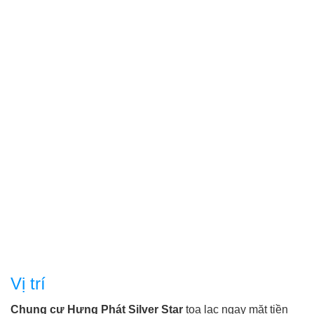
Địa điểm xung quanh:
- Bệnh viện đa khoa Nhà Bè.
- Siêu thị Bách Hóa Xanh Lê Văn Lương.
- Trường mầm non Midori Dragon Hill.
- Lớp mầm non tư thục Song Anh.
Đừng bỏ lỡ cơ ...
Vị trí
Chung cư Hưng Phát Silver Star
tọa lạc ngay mặt tiền