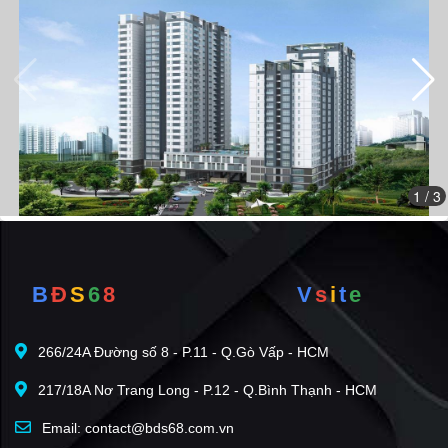
Tòa nhà Hưng Phát Silver Star cũng gần kề với những
trung tâm thương mại lớn như cách Lotte Mart 3,1km, cách
Trung tâm Phú Mỹ Hưng 2km, cách Chợ Bến Thành
6,8km.
1
/ 3
B
Đ
S
6
8
V
s
i
t
e
266/24A Đường số 8 - P.11 - Q.Gò Vấp - HCM
217/18A Nơ Trang Long - P.12 - Q.Bình Thạnh - HCM
Vị trí dự án Hưng Phát Silver Star trên bản đồ
Email: contact@bds68.com.vn