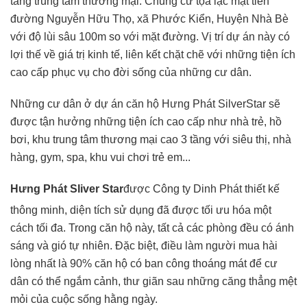
tầng trung tâm thương mại. Chung cư tọa lạc mặt tiền
đường Nguyễn Hữu Thọ, xã Phước Kiển, Huyện Nhà Bè
với độ lùi sâu 100m so với mặt đường. Vị trí dự án này có
lợi thế về giá trị kinh tế, liên kết chặt chẽ với những tiện ích
cao cấp phục vụ cho đời sống của những cư dân.
Những cư dân ở dự án căn hộ Hưng Phát SilverStar sẽ
được tận hưởng những tiện ích cao cấp như nhà trẻ, hồ
bơi, khu trung tâm thương mại cao 3 tầng với siêu thị, nhà
hàng, gym, spa, khu vui chơi trẻ em...
Hưng Phát Sliver Star
được Công ty Dinh Phát thiết kế
thông minh, diện tích sử dụng đã được tối ưu hóa một
cách tối đa. Trong căn hộ này, tất cả các phòng đều có ánh
sáng và gió tự nhiên. Đặc biệt, điều làm người mua hài
lòng nhất là 90% căn hộ có ban công thoáng mát để cư
dân có thể ngắm cảnh, thư giãn sau những căng thẳng mệt
mỏi của cuộc sống hằng ngày.