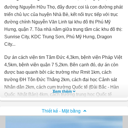
đường Nguyễn Hữu Thọ, đây được coi là con đường phát
triển chủ lực của huyện Nhà Bè, kết nối trực tiếp với trục
đường chính Nguyễn Văn Linh tại khu đô thị Phú Mỹ
Hưng, quận 7. Tòa nhà nằm giữa trung tâm các khu đô thị:
Sunrise City, KDC Trung Sơn, Phú Mỹ Hưng, Dragon
City...
Dự án cách viện tim Tâm Đức 4,3km, bệnh viện Pháp Việt
4,5km, bệnh viện quận 7 5,2km. Bên cạnh đó, dự án còn
được bao quanh bởi các trường như Rmit 1km, cách
trường ĐH Tôn Đức Thắng 2km, cách đại học Cảnh sát
Nhân dân 2km, cách cụm trường Quốc tế (Đài Bắc - Hàn
Xem thêm
Quốc Nhật Bản) 4km, cách trường trung học Quốc tế
Singapore (Nguyễn Đức Cảnh) 3km, cách Trường PTTH
Sao Việt (V-Star School) 3,2km. Cách cụm trường quốc tế
Thiết kế - Mặt bằng
(ABC - Bắc Mỹ - Singapore SIS) Trung Sơn 3km và cách
trường trung học Đinh Thiện Lý 3km.