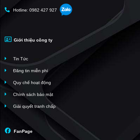
Hạ tầng
Hotline: 0982 427 927
Dự án Hưng Phát Sliver Star
có diện tích xây dựng là
8956m2 với 3 block căn hộ cao từ 16-24 tầng, 5 tầng trung
tâm thương mại. Chung cư được liên kết với các tiện ích
Giới thiệu công ty
cao cấp phục vụ đời sống của những cư dân.
Tin Tức
Các cư dân tại dự án đây sẽ được tận hưởng những tiện
ích cao cấp như nhà trẻ, hồ bơi, khu trung tâm thương mại
Đăng tin miễn phí
cao 3 tầng với siêu thị, nhà hàng, gym, spa, khu vui chơi
Quy chế hoạt động
trẻ em...
Chính sách bảo mật
Diện tích cảnh quan và cây xanh lên tới 3.028m2 (hơn 1/3
Giải quyết tranh chấp
diện tích dự án) tạo ra khoảng xanh trong lành dành cho
cư dân, mở ra cho tòa nhà một không gian sống trong lành,
thoải mái.
FanPage
Tiện ich nội khu