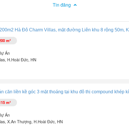
Tin đăng
00m2 Hà Đô Charm Villas, mặt đường Liên khu 8 rộng 50m, K
200 m²
Dự Án
las, H.Hoài Đức, HN
n căn liền kề góc 3 mặt thoáng tại khu đô thị compound khép kí
115 m²
c đắc địa, tương lai sáng lạng. mặt liên khu 8 rộng 50m ,mặt sau đườn
Dự Án
las, X.An Thượng, H.Hoài Đức, HN