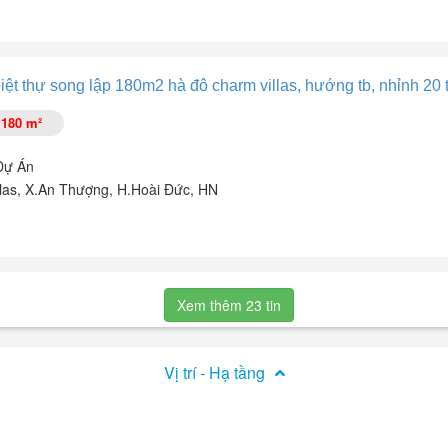
iệt thự song lập 180m2 hà đô charm villas, hướng tb, nhỉnh 20 t
180 m²
Dự Án
las, X.An Thượng, H.Hoài Đức, HN
ong lành
 tích 180m².
ép kín
Xem thêm 23 tin
Vị trí - Hạ tầng
uồn khách hàng ạ.