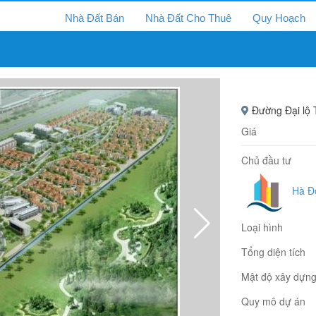
Nhà Đất Bán
Nhà Đất Cho Thuê
Quy Hoạch
Đường Đại lộ T
Giá
Chủ đầu tư
Hà Đ
Loại hình
Tổng diện tích
Mật độ xây dựn
Quy mô dự án