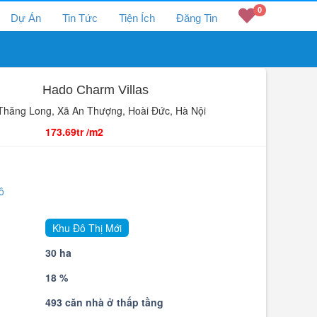
0
Dự Án
Tin Tức
Tiện Ích
Đăng Tin
Hado Charm Villas
hăng Long, Xã An Thượng, Hoài Đức, Hà Nội
173.69tr /m2
ô
Khu Đô Thị Mới
30 ha
g
18 %
493 căn nhà ở thấp tầng