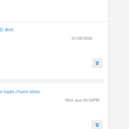
D đỉnh
01/08/2026
n hado charm villas
Hôm qua 09:33PM
g nội bộ thỏa mái kinh doanh.