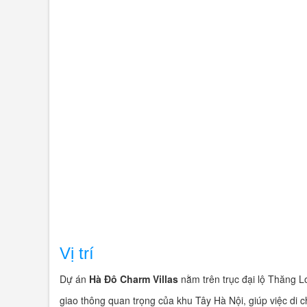
- Hỗ trợ mọi thủ tục từ A - ...
Vị trí
Dự án
Hà Đô Charm Villas
nằm trên trục đại lộ Thăng 
giao thông quan trọng của khu Tây Hà Nội, giúp việc di 