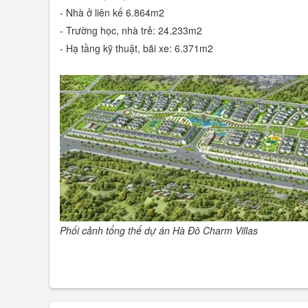
- Nhà ở liên kế
6.864m2
- Trường học, nhà trẻ:
24.233m2
- Hạ tầng kỹ thuật, bãi xe:
6.371m2
Phối cảnh tổng thể dự án Hà Đô Charm Villas