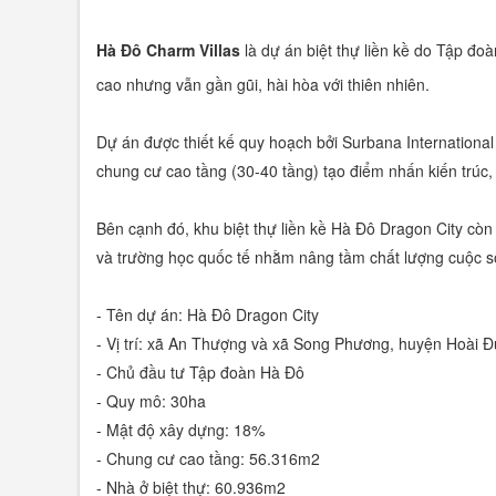
Hà Đô Charm Villas
là dự án biệt thự liền kề do Tập đ
cao nhưng vẫn gần gũi, hài hòa với thiên nhiên.
Dự án được thiết kế quy hoạch bởi Surbana International 
chung cư cao tầng (30-40 tầng) tạo điểm nhấn kiến trú
Bên cạnh đó, khu biệt thự liền kề Hà Đô Dragon City còn 
và trường học quốc tế nhằm nâng tầm chất lượng cuộc số
- Tên dự án:
Hà Đô Dragon City
- Vị trí:
xã An Thượng và xã Song Phương, huyện Hoài Đ
- Chủ đầu tư
Tập đoàn Hà Đô
- Quy mô: 30ha
- Mật độ xây dựng:
18%
- Chung cư cao tầng
:
56.316m2
- Nhà ở biệt thự:
60.936m2