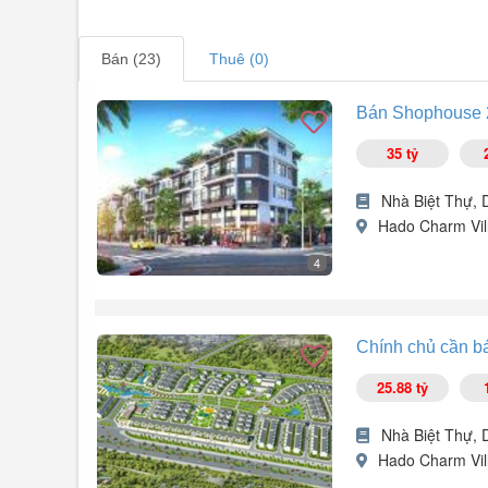
Bán (23)
Thuê (0)
Bán Shophouse 2
35 tỷ
Nhà Biệt Thự, 
Hado Charm Vil
4
Cần bán lô shophouse dự án Hà Đô Charm Villas:
- Diện tích: 200m².
Chính chủ cần bá
- Xây thô hoàn thiện 4 tầng.
- Mặt tiền: 8m.
25.88 tỷ
- Thuộc KĐT sinh thái đẳng cấp, mặt đường liền khu 8 cự
- Pháp lý: Chuẩn, sẵn sàng giao dịch.
Nhà Biệt Thự, 
Lh/
0977164491
0977164xxx
- Nam nhà phố.
Hado Charm Vil