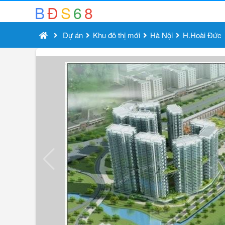
B
Đ
S
6
8
Dự án
Khu đô thị mới
Hà Nội
H.Hoài Đức