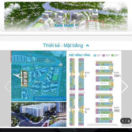
Xem thêm
Thiết kế - Mặt bằng
Vị trí dự án EhomeS Nam Sài Gòn trong KĐT Mizuki Park
1
/ 4