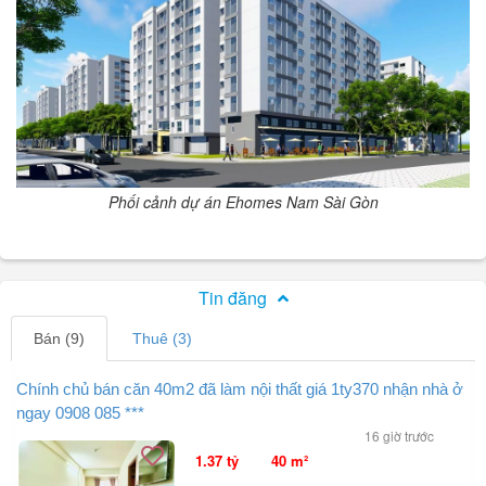
Phối cảnh dự án Ehomes Nam Sài Gòn
Tin đăng
Bán (9)
Thuê (3)
Chính chủ bán căn 40m2 đã làm nội thất giá 1ty370 nhận nhà ở
ngay 0908 085 ***
16 giờ trước
1.37 tỷ
40 m²