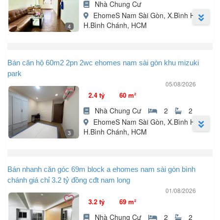
Nhà Chung Cư
EhomeS Nam Sài Gòn, X.Bình Hưng,
H.Bình Chánh, HCM
4
Chính chủ bán căn 40m² đã làm nội thất giá 1ty370 nhận nhà ở
ngay.
Bán căn hộ 60m2 2pn 2wc ehomes nam sài gòn khu mizuki
LH: .
park
05/08/2026
2.4 tỷ
60 m²
Nhà Chung Cư
2
2
EhomeS Nam Sài Gòn, X.Bình Hưng,
H.Bình Chánh, HCM
3
Chính chủ bán căn hộ C/c EhomeS Nam Sài Gòn - Khu Mizuk
park.
Bán nhanh căn góc 69m block a ehomes nam sài gòn bình
chánh giá chỉ 3.2 tỷ đồng cđt nam long
Giá 2ty4 full nội thất nhà đẹp.
01/08/2026
3.2 tỷ
69 m²
Dt: 60m² 2pn 2wc có ban công.
Nhà Chung Cư
2
2