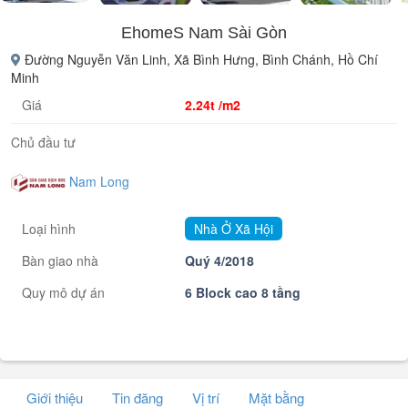
EhomeS Nam Sài Gòn
Đường Nguyễn Văn Linh, Xã Bình Hưng, Bình Chánh, Hồ Chí
Minh
Giá
2.24t /m2
Chủ đầu tư
Nam Long
Loại hình
Nhà Ở Xã Hội
Bàn giao nhà
Quý 4/2018
Quy mô dự án
6 Block cao 8 tầng
Giới thiệu
Tin đăng
Vị trí
Mặt bằng