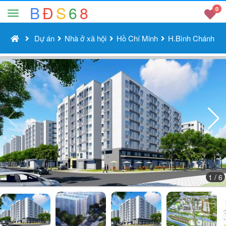
B
Đ
S
6
8
0
Dự án
Nhà ở xã hội
Hồ Chí Minh
H.Bình Chánh
1
/ 6