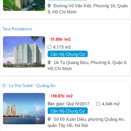
Đường Võ Văn Kiệt, Phường 16, Quận
8, Hồ Chí Minh
Tara Residence
51.85tr /m2
6,173 m2
Căn Hộ Chung Cư
1A Tạ Quang Bửu, Phường 6, Quận 8,
Hồ Chí Minh
D’. Le Roi Soleil - Quảng An
159.87tr /m2
Bàn giao: Quý IV/2017
4,046 m2
Căn Hộ Chung Cư
Số 69 Xuân Diệu, phường Quảng An,
quận Tây Hồ, Hà Nội