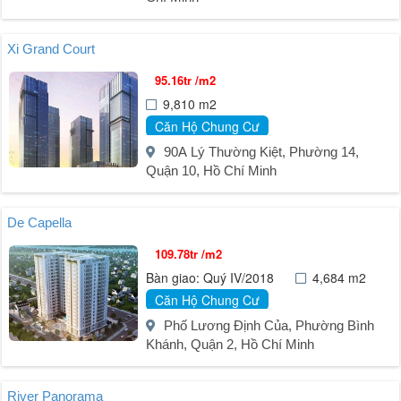
Xi Grand Court
95.16tr /m2
9,810 m2
Căn Hộ Chung Cư
90A Lý Thường Kiệt, Phường 14,
Quận 10, Hồ Chí Minh
De Capella
109.78tr /m2
Bàn giao: Quý IV/2018
4,684 m2
Căn Hộ Chung Cư
Phố Lương Định Của, Phường Bình
Khánh, Quận 2, Hồ Chí Minh
River Panorama