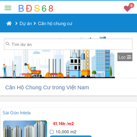
B
Đ
S
6
8
0
Dự án
Căn hộ chung cư
Lọc
Căn Hộ Chung Cư trong Việt Nam
Sài Gòn Intela
41.16tr /m2
10,000 m2