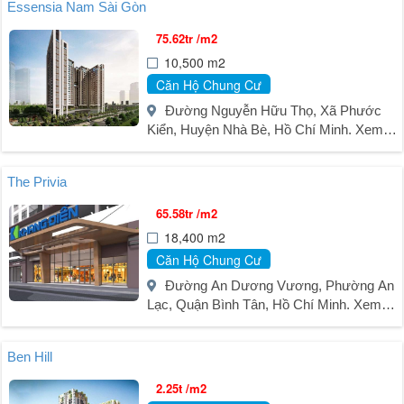
Essensia Nam Sài Gòn
75.62tr /m2
10,500 m2
Căn Hộ Chung Cư
Đường Nguyễn Hữu Thọ, Xã Phước
Kiển, Huyện Nhà Bè, Hồ Chí Minh. Xem
bản đồ
The Privia
65.58tr /m2
18,400 m2
Căn Hộ Chung Cư
Đường An Dương Vương, Phường An
Lạc, Quận Bình Tân, Hồ Chí Minh. Xem
bản đồ
Ben Hill
2.25t /m2