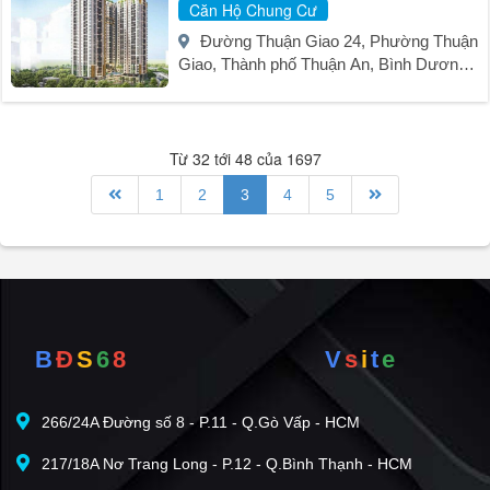
Căn Hộ Chung Cư
Đường Thuận Giao 24, Phường Thuận
Giao, Thành phố Thuận An, Bình Dương.
Xem bản đồ
Từ 32 tới 48 của 1697
1
2
3
4
5
B
Đ
S
6
8
V
s
i
t
e
266/24A Đường số 8 - P.11 - Q.Gò Vấp - HCM
217/18A Nơ Trang Long - P.12 - Q.Bình Thạnh - HCM