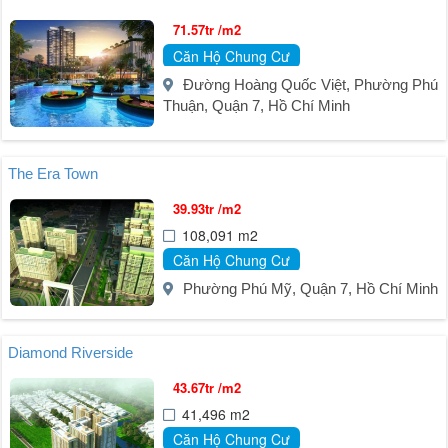
71.57tr /m2
Căn Hộ Chung Cư
Đường Hoàng Quốc Việt, Phường Phú
Thuận, Quận 7, Hồ Chí Minh
The Era Town
39.93tr /m2
108,091 m2
Căn Hộ Chung Cư
Phường Phú Mỹ, Quận 7, Hồ Chí Minh
Diamond Riverside
43.67tr /m2
41,496 m2
Căn Hộ Chung Cư