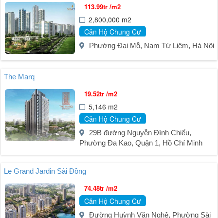
113.99tr /m2
2,800,000 m2
Căn Hộ Chung Cư
Phường Đại Mỗ, Nam Từ Liêm, Hà Nội
The Marq
19.52tr /m2
5,146 m2
Căn Hộ Chung Cư
29B đường Nguyễn Đình Chiểu,
Phường Đa Kao, Quận 1, Hồ Chí Minh
Le Grand Jardin Sài Đồng
74.48tr /m2
Căn Hộ Chung Cư
Đường Huỳnh Văn Nghệ, Phường Sài