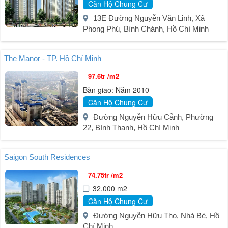
Căn Hộ Chung Cư
13E Đường Nguyễn Văn Linh, Xã
Phong Phú, Bình Chánh, Hồ Chí Minh
The Manor - TP. Hồ Chí Minh
97.6tr /m2
Bàn giao: Năm 2010
Căn Hộ Chung Cư
Đường Nguyễn Hữu Cảnh, Phường
22, Bình Thạnh, Hồ Chí Minh
Saigon South Residences
74.75tr /m2
32,000 m2
Căn Hộ Chung Cư
Đường Nguyễn Hữu Thọ, Nhà Bè, Hồ
Chí Minh