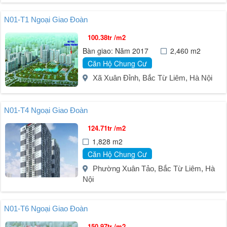
N01-T1 Ngoại Giao Đoàn
100.38tr /m2
Bàn giao: Năm 2017
2,460 m2
Căn Hộ Chung Cư
Xã Xuân Đỉnh, Bắc Từ Liêm, Hà Nội
N01-T4 Ngoại Giao Đoàn
124.71tr /m2
1,828 m2
Căn Hộ Chung Cư
Phường Xuân Tảo, Bắc Từ Liêm, Hà
Nội
N01-T6 Ngoại Giao Đoàn
150.97tr /m2