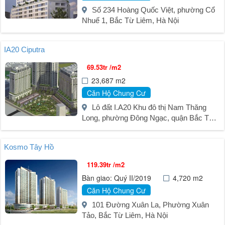
Số 234 Hoàng Quốc Việt, phường Cổ
Nhuế 1, Bắc Từ Liêm, Hà Nội
IA20 Ciputra
69.53tr /m2
23,687 m2
Căn Hộ Chung Cư
Lô đất I.A20 Khu đô thị Nam Thăng
Long, phường Đông Ngạc, quận Bắc Từ
Liêm, TP. Hà Nội
Kosmo Tây Hồ
119.39tr /m2
Bàn giao: Quý II/2019
4,720 m2
Căn Hộ Chung Cư
101 Đường Xuân La, Phường Xuân
Tảo, Bắc Từ Liêm, Hà Nội