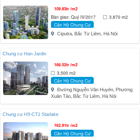
109.83tr /m2
Bàn giao: Quý IV/2017
3,870 m2
Căn Hộ Chung Cư
Ciputra, Bắc Từ Liêm, Hà Nội
Chung cư Han Jardin
166.52tr /m2
3,500 m2
Căn Hộ Chung Cư
Đường Nguyễn Văn Huyên, Phường
Xuân Tảo, Bắc Từ Liêm, Hà Nội
Chung cư H9-CT1 Starlake
162.91tr /m2
Căn Hộ Chung Cư