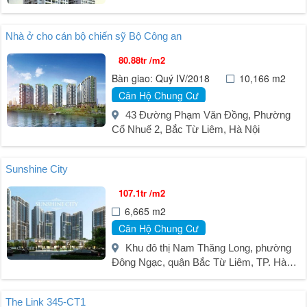
Nhà ở cho cán bộ chiến sỹ Bộ Công an
80.88tr /m2
Bàn giao: Quý IV/2018
10,166 m2
Căn Hộ Chung Cư
43 Đường Phạm Văn Đồng, Phường
Cổ Nhuế 2, Bắc Từ Liêm, Hà Nội
Sunshine City
107.1tr /m2
6,665 m2
Căn Hộ Chung Cư
Khu đô thị Nam Thăng Long, phường
Đông Ngạc, quận Bắc Từ Liêm, TP. Hà
Nội
The Link 345-CT1