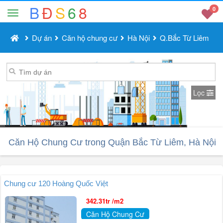
B
Đ
S
6
8
0
Dự án
Căn hộ chung cư
Hà Nội
Q.Bắc Từ Liêm
Lọc
Căn Hộ Chung Cư trong Quận Bắc Từ Liêm, Hà Nội
Chung cư 120 Hoàng Quốc Việt
342.31tr /m2
Căn Hộ Chung Cư