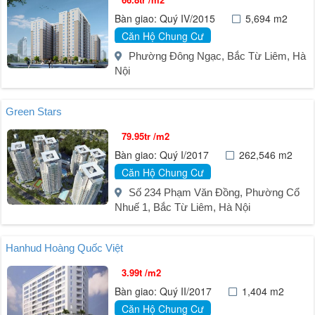
Bàn giao: Quý IV/2015
5,694 m2
Căn Hộ Chung Cư
Phường Đông Ngạc, Bắc Từ Liêm, Hà
Nội
Green Stars
79.95tr /m2
Bàn giao: Quý I/2017
262,546 m2
Căn Hộ Chung Cư
Số 234 Phạm Văn Đồng, Phường Cổ
Nhuế 1, Bắc Từ Liêm, Hà Nội
Hanhud Hoàng Quốc Việt
3.99t /m2
Bàn giao: Quý II/2017
1,404 m2
Căn Hộ Chung Cư