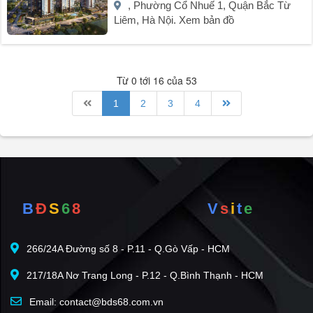
, Phường Cổ Nhuế 1, Quận Bắc Từ
Liêm, Hà Nội. Xem bản đồ
Từ 0 tới 16 của 53
1
2
3
4
B
Đ
S
6
8
V
s
i
t
e
266/24A Đường số 8 - P.11 - Q.Gò Vấp - HCM
217/18A Nơ Trang Long - P.12 - Q.Bình Thạnh - HCM
Email: contact@bds68.com.vn