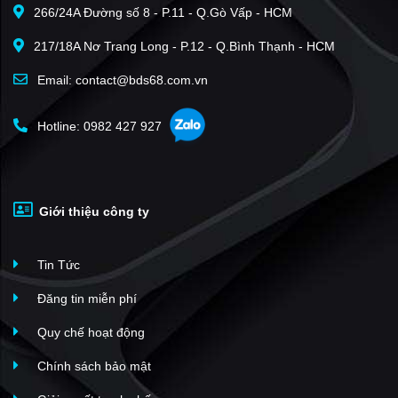
266/24A Đường số 8 - P.11 - Q.Gò Vấp - HCM
thuật tiên tiến .
Trong những năm tới, Tổng công ty Cơ khí xây dựng tiếp tục đầu
217/18A Nơ Trang Long - P.12 - Q.Bình Thạnh - HCM
tư năng lực mới để trở thành một Tổng công ty hàng đầu ở Việt
Email: contact@bds68.com.vn
Nam trong lĩnh vực chế tạo, lắp đặt các thiết bị phi tiêu chuẩn, kết
cấu thép, thiết bị thi công ngành xây dựng, thi công các công trình
Hotline: 0982 427 927
dân dụng và công nghiệp, xuất khẩu các sản phẩm của mình trên
thị trường thế giới.
Giới thiệu công ty
Tin Tức
Đăng tin miễn phí
Quy chế hoạt động
Chính sách bảo mật