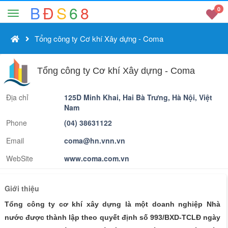
B
Đ
S
6
8
0
Tổng công ty Cơ khí Xây dựng - Coma
Tổng công ty Cơ khí Xây dựng - Coma
Địa chỉ
125D Minh Khai, Hai Bà Trưng, Hà Nội, Việt
Nam
Phone
(04) 38631122
Email
coma@hn.vnn.vn
WebSite
www.coma.com.vn
Giới thiệu
Tổng công ty cơ khí xây dựng là một doanh nghiệp Nhà
nước được thành lập theo quyết định số 993/BXD-TCLĐ ngày