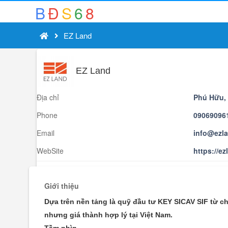
B
Đ
S
6
8
EZ Land
EZ Land
Địa chỉ
Phú Hữu, 
Phone
09069096
Email
info@ezl
WebSite
https://e
Giới thiệu
Dựa trên nền tảng là quỹ đầu tư KEY SICAV SIF từ c
nhưng giá thành hợp lý tại Việt Nam.