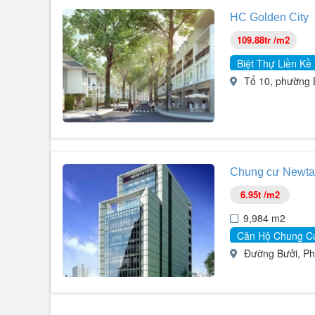
HC Golden City
109.88tr /m2
Biệt Thự Liền Kề
Tổ 10, phường B
Chung cư Newta
6.95t /m2
9,984 m2
Căn Hộ Chung C
Đường Bưởi, Phườ