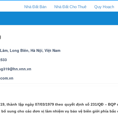
Nhà Đất Bán
Nhà Đất Cho Thuê
Quy Hoạch
g
Lâm, Long Biên, Hà Nội, Việt Nam
2533
g319@hn.vnn.vn
9.com.vn
319, thành lập ngày 07/03/1979 theo quyết định số 231/QĐ – BQ
 bổ sung cho các đơn vị làm nhiệm vụ bảo vệ biên giới phía bắc