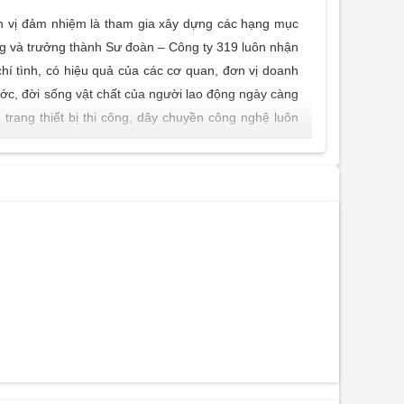
n vị đảm nhiệm là tham gia xây dựng các hạng mục
ng và trưởng thành Sư đoàn – Công ty 319 luôn nhận
í tình, có hiệu quả của các cơ quan, đơn vị doanh
ớc, đời sống vật chất của người lao động ngày càng
trang thiết bị thi công, dây chuyền công nghệ luôn
ớc.
 đổi mới các doanh nghiệp 100% vốn Nhà nước thuộc
xác định Công ty Mẹ là Công ty TNHH một thành viên
 kết, 02 Ban quản lý dự án, Công ty 319 đã và đang
ệp; giao thông; thuỷ lợi; thuỷ điện; rà phá bom – mìn
ng khoa học – công nghệ vào quản lý và tổ chức sản
g hơn 3.000 công trình dân dụng, công nghiệp, giao
mỹ thuật.