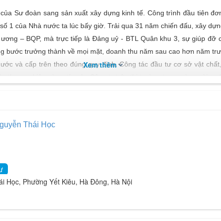
ủa Sư đoàn sang sản xuất xây dựng kinh tế. Công trình đầu tiên đơ
 số 1 của Nhà nước ta lúc bấy giờ. Trải qua 31 năm chiến đấu, xây dự
ơng – BQP, mà trực tiếp là Đảng uỷ - BTL Quân khu 3, sự giúp đỡ ch
ng bước trưởng thành về mọi mặt, doanh thu năm sau cao hơn năm trư
Xem thêm
ước và cấp trên theo đúng quy định. Công tác đầu tư cơ sở vật chất, 
 thương hiệu và uy tín của Công ty trên thị trường trong và ngoài nư
2008 của Thủ tướng Chính phủ về việc phê duyệt phương án sắp xếp,
Công ty hoạt động theo mô hình Công ty Mẹ - Công ty Con, trong đó 
ị thành viên trực thuộc Công ty Mẹ, 04 Công ty Con, 04 Công ty liên
guyễn Thái Học
 bất động sản; khai thác khoáng sản; thi công các công trình công nghi
ập, những năm qua công ty luôn coi trọng việc nghiên cứu và ứng dụ
ng cường, từ năm 1980 đến nay công ty đã xây dựng và đưa vào sử dụn
ư
do công ty thi công luôn được đánh giá cao về chất lượng, tiến độ và kỹ 
 Học, Phường Yết Kiêu, Hà Đông, Hà Nội