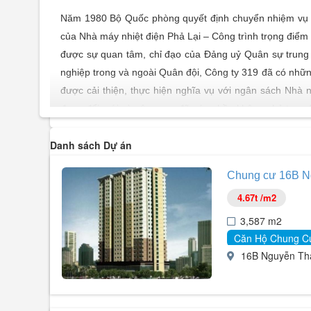
Năm 1980 Bộ Quốc phòng quyết định chuyển nhiệm vụ c
của Nhà máy nhiệt điện Phả Lại – Công trình trọng điểm
được sự quan tâm, chỉ đạo của Đảng uỷ Quân sự trung ư
nghiệp trong và ngoài Quân đội, Công ty 319 đã có nhữ
được cải thiện, thực hiện nghĩa vụ với ngân sách Nhà n
được đổi mới và nâng cao đã góp phần không nhỏ tạo nên
Thực hiện theo quyết định số 339/QĐ –Ttg ngày 31/03/
Danh sách Dự án
Bộ Quốc phòng giai đoạn 2008 – 2010, từ tháng 5/2010 
do Nhà nước nắm 100% vốn điều lệ. Đến nay với 17 đơn v
Chung cư 16B N
phát triển sâu rộng trên các lĩnh vực: đầu tư; kinh doanh
4.67t /m2
- sản xuất vật liệu xây dựng…
Để đáp ứng yêu cầu ngày càng cao trong thời kỳ hội nh
3,587 m2
xuất. Với cơ sở vật chất ngày càng được củng cố và tă
Căn Hộ Chung C
thông, thuỷ lợi... trên mọi mặt đất nước, các công trình 
16B Nguyễn Thái