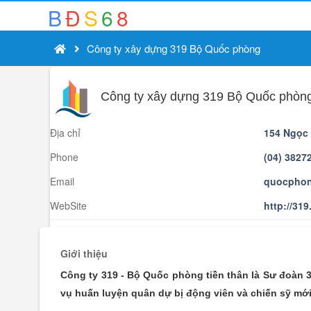
B
Đ
S
6
8
Công ty xây dựng 319 Bộ Quốc phòng
Công ty xây dựng 319 Bộ Quốc phòn
Địa chỉ
154 Ngọc 
Phone
(04) 3827
Email
quocphon
WebSite
http://31
Giới thiệu
Công ty 319 - Bộ Quốc phòng tiền thân là Sư đoàn 
vụ huấn luyện quân dự bị động viên và chiến sỹ mới