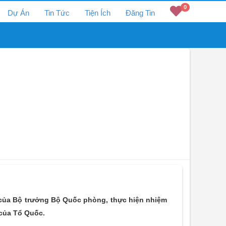
0
Dự Án
Tin Tức
Tiện Ích
Đăng Tin
P của Bộ trưởng Bộ Quốc phòng, thực hiện nhiệm
 của Tổ Quốc.