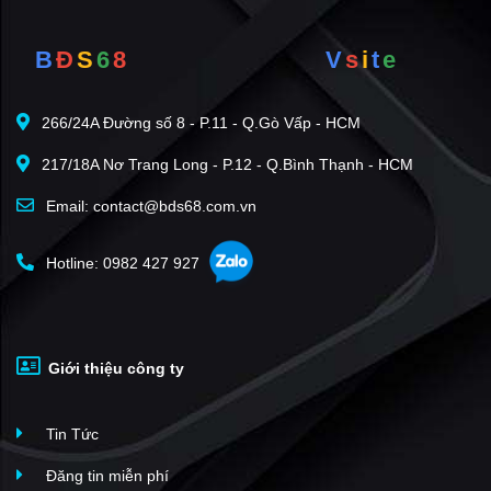
B
Đ
S
6
8
V
s
i
t
e
266/24A Đường số 8 - P.11 - Q.Gò Vấp - HCM
217/18A Nơ Trang Long - P.12 - Q.Bình Thạnh - HCM
Email: contact@bds68.com.vn
Hotline: 0982 427 927
Giới thiệu công ty
Tin Tức
Đăng tin miễn phí