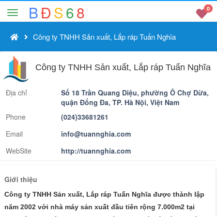
B
Đ
S
6
8
0
Công ty TNHH Sản xuất, Lắp ráp Tuấn Nghĩa
Công ty TNHH Sản xuất, Lắp ráp Tuấn Nghĩa
Địa chỉ
Số 18 Trần Quang Diệu, phường Ô Chợ Dừa,
quận Đống Đa, TP. Hà Nội, Việt Nam
Phone
(024)33681261
Email
info@tuannghia.com
WebSite
http://tuannghia.com
Giới thiệu
Công ty TNHH Sản xuất, Lắp ráp Tuấn Nghĩa được thành lập
năm 2002 với nhà máy sản xuất đầu tiên rộng 7.000m2 tại