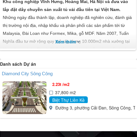
Khu công nghiệp Vĩnh Hưng, Hoàng Mai, Hà Nội và đưa vào
lắp đặt dây chuyền sản xuất tủ vải đầu tiên tại Việt Nam.
Những ngày đầu thành lập, doanh nghiệp đã nghiên cứu, đánh giá
thị trường nội địa, nhập khẩu và phân phối các sản phẩm tới từ
Malaysia, Đài Loan như Formex, Mika, gỗ MDF. Năm 2007, Tuấn
Xem thêm
Nghĩa đầu tư mở rộng quy mô xây dựng 10.000m2 nhà xưởng tại
Khu công nghiệp Thạch Thất, lắp đặt dây chuyền sản xuất tủ vải
với công suất tăng 70%. Năm 2011, doanh nghiệp nhận chuyển
Danh sách Dự án
giao và vận hành dây chuyền công nghệ sản xuất tấm ốp nhôm
nhựa của Đức.
Diamond City Sông Công
Doanh nghiệp không ngừng nâng cao chất lượng, năng suất, mở
2.23t /m2
rộng và duy trì thị trường sản phẩm của mình trong nước và thế
37,800 m2
giới; đầu tư thiết bị mới, đưa những công nghệ mới và áp dụng để
Biệt Thự Liền Kề
đáp ứng nhu cầu sản phẩm chất lượng cao và phong phú. Hơn 10
Đường 3, phường Cải Đan, Sông Công, T
năm qua, doanh nghiệp hoạt động hiệu quả, mức tăng trưởng
hàng năm tăng không ngừng, không có khiếu kiện, không có tai
nạn lao động, chấp hành đầy đủ các nghĩa vụ đối với Nhà nước.