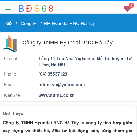
B
Đ
S
6
8
0
Công ty TNHH Hyundai RNC Hà Tây
Công ty TNHH Hyundai RNC Hà Tây
Địa chỉ
Tầng 11 Toà Nhà Viglacera, Mễ Trì, huyện Từ
Liêm, Hà Nội
Phone
(04) 35537123
Email
hdrnc.vn@yahoo.com
WebSite
www.hdrnc.co.kr
Giới thiệu
Công ty TNHH Hyundai RNC Hà Tây là công ty tích hợp giữa
xây dựng và thiết kế,
đầu tư bất động sản,
từng tham gia