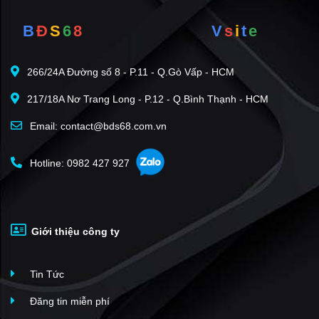
B
Đ
S
6
8
V
s
i
t
e
266/24A Đường số 8 - P.11 - Q.Gò Vấp - HCM
217/18A Nơ Trang Long - P.12 - Q.Bình Thạnh - HCM
Email: contact@bds68.com.vn
Hotline: 0982 427 927
Giới thiệu công ty
Tin Tức
Đăng tin miễn phí