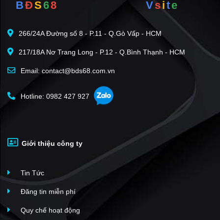
B
Đ
S
6
8
V
s
i
t
e
266/24A Đường số 8 - P.11 - Q.Gò Vấp - HCM
217/18A Nơ Trang Long - P.12 - Q.Bình Thạnh - HCM
Email: contact@bds68.com.vn
Hotline: 0982 427 927
Giới thiệu công ty
Tin Tức
Đăng tin miễn phí
Quy chế hoạt động