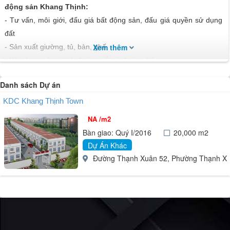
động sản Khang Thịnh:
- Tư vấn, môi giới, đấu giá bất động sản, đấu giá quyền sử dụng
đất
Xem thêm
- Sản xuất giường, tủ, bàn, ghế
- Xây dựng công trình đường sắt và đường bộ
- Xây dựng công trình công ích
Danh sách Dự án
- Phá dỡ
- Sản xuất vật liệu xây dựng từ đất sét
KDC Khang Thịnh Town
- Chuẩn bị mặt bằng
NA /m2
- Lắp đặt hệ thống điện
Bàn giao: Quý I/2016
20,000 m2
- Lắp đặt hệ thống cấp, thoát nước, lò sưởi và điều hoà không khí
Dự Án Khác
- Hoàn thiện công trình xây dựng
Đường Thạnh Xuân 52, Phường Thạnh Xuâ
- Hoàn thiện sản phẩm dệt
- Sản xuất hàng may sẵn (trừ trang phục)
- May trang phục (trừ trang phục từ da lông thú)