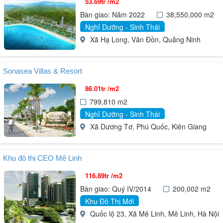
53.69tr /m2
Bàn giao: Năm 2022
38,550,000 m2
Nghỉ Dưỡng - Sinh Thái
Xã Hạ Long, Vân Đồn, Quảng Ninh
Sonasea Villas & Resort
86.01tr /m2
799,810 m2
Nghỉ Dưỡng - Sinh Thái
Xã Dương Tơ, Phú Quốc, Kiên Giang
Khu đô thị CEO Mê Linh
116.89tr /m2
Bàn giao: Quý IV/2014
200,002 m2
Khu Đô Thị Mới
Quốc lộ 23, Xã Mê Linh, Mê Linh, Hà Nội