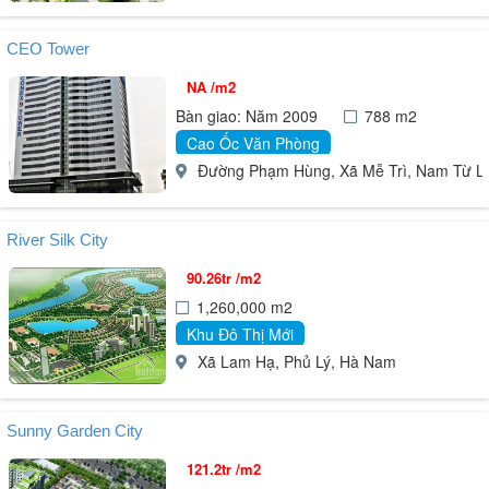
CEO Tower
NA /m2
Bàn giao: Năm 2009
788 m2
Cao Ốc Văn Phòng
Đường Phạm Hùng, Xã Mễ Trì, Nam Từ Liê
River Silk City
90.26tr /m2
1,260,000 m2
Khu Đô Thị Mới
Xã Lam Hạ, Phủ Lý, Hà Nam
Sunny Garden City
121.2tr /m2