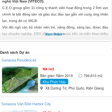
nghệ Việt Nam (VITECO).
C.E.O group gồm 11 công ty thành viên hoạt động trong 2 lĩnh vực
chính là bất động sản và giáo dục đào tạo gắn với cung ứng nhân
lực, trong đó có XKLĐ.
Với đội ngũ cán bộ nhân viên trẻ, năng động, sáng tạo, được đào
Xem thêm
tạo chuyên nghiệp, CEO đang vững tin xúc tiến và triển khai nhiều
dự án khu đô thị mới, trung tâm thương mại, văn phòng cho thuê
hạng A theo tiêu chuẩn quốc tế, khu du lịch, sân golf, đào tạo
Danh sách Dự án
nguồn nhân lực chất lượng cao... tại Hà Nội, Hà Nam, Bắc Ninh,
Phú Quốc và các địa bàn khác trên cả nước.
Sonasea Residences
Với năng lực tài chính mạnh, ổn định và sự hỗ trợ hiệu quả của
NA /m2
các cổ đông chiến lược cùng triết lý kinh doanh “Vì cuộc sống chất
Bàn giao: Năm 2019
799,810 m2
lượng hơn”, CEO đang biến các cơ hội của mình thành hiện thực,
Khu Phức Hợp
mang lại cả giá trị vật chất lẫn tinh thần cho xã hội.
Xã Dương Tơ, Phú Quốc, Kiên Giang
Sonasea Vân Đồn Harbor City