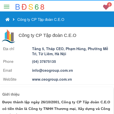
B
Đ
S
6
8
0
Công ty CP Tập đoàn C.E.O
Công ty CP Tập đoàn C.E.O
Địa chỉ
Tầng 5, Tháp CEO, Phạm Hùng, Phường Mễ
Trì, Từ Liêm, Hà Nội
Phone
(04) 37875135
Email
info@ceogroup.com.vn
WebSite
www.ceogroup.com.vn
Giới thiệu
Được thành lập ngày 26/10/2001, Công ty CP Tập đoàn C.E.O
có tiền thân là Công ty TNHH Thương mại, Xây dựng và Công