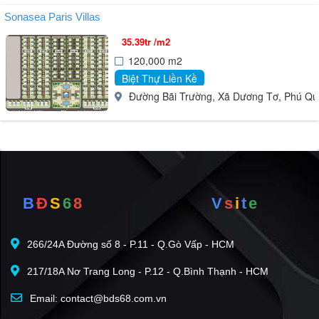
Sonasea Paris Villas
35.39tr /m2
120,000 m2
Biệt Thự Liền Kề
Đường Bãi Trường, Xã Dương Tơ, Phú Quố
B
Đ
S
6
8
V
s
i
t
e
266/24A Đường số 8 - P.11 - Q.Gò Vấp - HCM
217/18A Nơ Trang Long - P.12 - Q.Bình Thạnh - HCM
Email: contact@bds68.com.vn