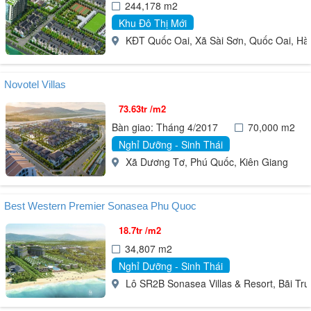
244,178 m2
Khu Đô Thị Mới
KĐT Quốc Oai, Xã Sài Sơn, Quốc Oai, Hà 
Novotel Villas
73.63tr /m2
Bàn giao: Tháng 4/2017
70,000 m2
Nghỉ Dưỡng - Sinh Thái
Xã Dương Tơ, Phú Quốc, Kiên Giang
Best Western Premier Sonasea Phu Quoc
18.7tr /m2
34,807 m2
Nghỉ Dưỡng - Sinh Thái
Lô SR2B Sonasea Villas & Resort, Bãi Tr