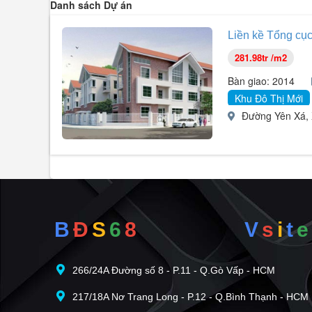
Danh sách Dự án
Liền kề Tổng cụ
281.98tr /m2
Bàn giao: 2014
Khu Đô Thị Mới
Đường Yên Xá, Xã
B
Đ
S
6
8
V
s
i
t
e
266/24A Đường số 8 - P.11 - Q.Gò Vấp - HCM
217/18A Nơ Trang Long - P.12 - Q.Bình Thạnh - HCM