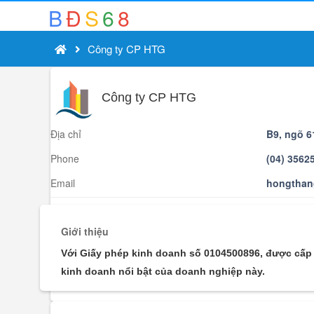
B
Đ
S
6
8
Công ty CP HTG
Công ty CP HTG
Địa chỉ
B9, ngõ 6
Phone
(04) 3562
Email
hongtha
Giới thiệu
Với Giấy phép kinh doanh số 0104500896, được cấp 
kinh doanh nổi bật của doanh nghiệp này.