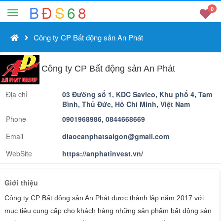
B
Đ
S
6
8
0
Công ty CP Bất động sản An Phát
Công ty CP Bất động sản An Phát
Địa chỉ
03 Đường số 1, KDC Savico, Khu phố 4, Tam
Bình, Thủ Đức, Hồ Chí Minh, Việt Nam
Phone
0901968986, 0844668669
Email
diaocanphatsaigon@gmail.com
WebSite
https://anphatinvest.vn/
Giới thiệu
Công ty CP Bất động sản An Phát được thành lập năm 2017 với
mục tiêu cung cấp cho khách hàng những sản phẩm bất động sản