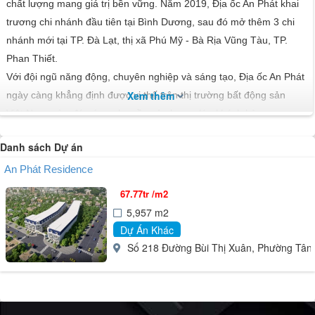
chất lượng mang giá trị bền vững. Năm 2019, Địa ốc An Phát khai
trương chi nhánh đầu tiên tại Bình Dương, sau đó mở thêm 3 chi
nhánh mới tại TP. Đà Lạt, thị xã Phú Mỹ - Bà Rịa Vũng Tàu, TP.
Phan Thiết.
Với đội ngũ năng động, chuyên nghiệp và sáng tạo, Địa ốc An Phát
Xem thêm
ngày càng khẳng định được vị thế trên thị trường bất động sản
Việt Nam, vừa đáp ứng nhu cầu của lượng lớn khách hàng.
Tầm nhìn
Danh sách Dự án
Tầm nhìn của Địa ốc An Phát đến năm 2025 là “Trở thành 1 trong
10 tập đoàn Bất động sản lớn nhất Việt Nam”.
An Phát Residence
Tầm nhìn đến năm 2030 là “Trở thành doanh nghiệp hàng đầu
67.77tr /m2
Việt Nam trong lĩnh vực đầu tư, kinh doanh và quản lý bất động
5,957 m2
sản”.
Dự Án Khác
Sứ mệnh
Số 218 Đường Bùi Thị Xuân, Phường Tân 
Mang lại cho khách hàng những sản phẩm có tính minh bạch và
chất lượng tốt nhất phù hợp với từng phân khúc khách hàng,
mang lại lợi ích cả về tinh thần lẫn vật chất.
Trở thành đối tác chuyên nghiệp, tin cậy của Khách Hàng, Đối Tác