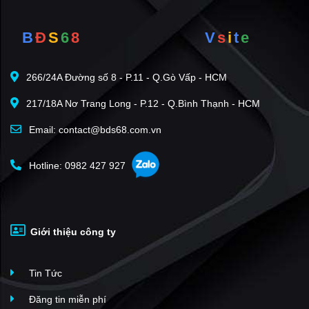
và Nhà Đầu Tư
B
Đ
S
6
8
V
s
i
t
e
Tạo dựng sự nghiệp vững chắc và an cư cho nhân viên.
Giá trị cốt lõi
Khát vọng - Minh bạch - Uy tín - Chuyên nghiệp
266/24A Đường số 8 - P.11 - Q.Gò Vấp - HCM
217/18A Nơ Trang Long - P.12 - Q.Bình Thạnh - HCM
Email: contact@bds68.com.vn
Hotline: 0982 427 927
Giới thiệu công ty
Tin Tức
Đăng tin miễn phí