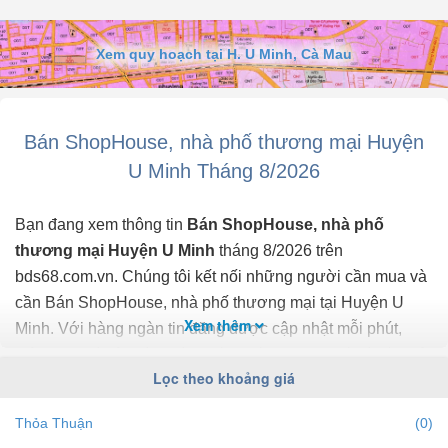
Xem quy hoạch tại H. U Minh, Cà Mau
Bán ShopHouse, nhà phố thương mại Huyện
U Minh Tháng 8/2026
Bạn đang xem thông tin
Bán ShopHouse, nhà phố
thương mại Huyện U Minh
tháng 8/2026 trên
bds68.com.vn. Chúng tôi kết nối những người cần mua và
cần Bán ShopHouse, nhà phố thương mại tại Huyện U
Xem thêm
Minh. Với hàng ngàn tin đăng được cập nhật mỗi phút,
thông tin giá cả chính xác, mới nhất, nhanh nhất và đầy đủ
Lọc theo khoảng giá
nhất.
Thỏa Thuận
(0)
Bạn dễ dành lọc tin đăng Bán ShopHouse, nhà phố