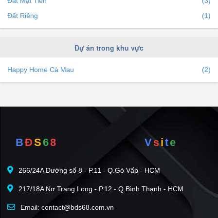
Đất Mặt Tiền
(3)
Đất Riêng
(1)
Dự án trong khu vực
Happy Home Cà Mau
(2)
B
Đ
S
6
8
V
s
i
t
e
266/24A Đường số 8 - P.11 - Q.Gò Vấp - HCM
217/18A Nơ Trang Long - P.12 - Q.Bình Thạnh - HCM
Email: contact@bds68.com.vn