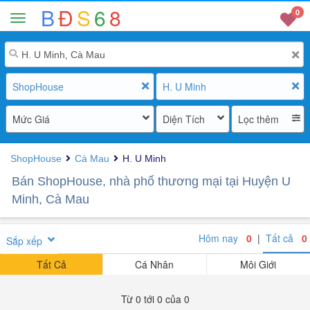
B
Đ
S
6
8
0
ShopHouse
H. U Minh
Mức Giá
Diện Tích
Lọc thêm
ShopHouse
Cà Mau
H. U Minh
Bán ShopHouse, nhà phố thương mại tại Huyện U
Minh, Cà Mau
Hôm nay
0
|
Tất cả
0
Sắp xếp
Tất Cả
Cá Nhân
Môi Giới
Từ 0 tới 0 của 0