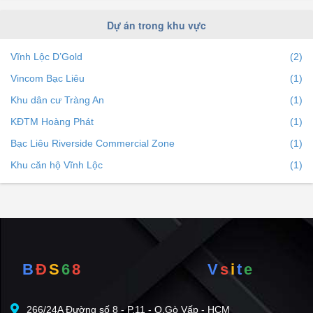
Dự án trong khu vực
Vĩnh Lộc D’Gold
(2)
Vincom Bạc Liêu
(1)
Khu dân cư Tràng An
(1)
KĐTM Hoàng Phát
(1)
Bạc Liêu Riverside Commercial Zone
(1)
Khu căn hộ Vĩnh Lộc
(1)
B
Đ
S
6
8
V
s
i
t
e
266/24A Đường số 8 - P.11 - Q.Gò Vấp - HCM