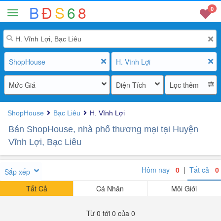
B
Đ
S
6
8
0
ShopHouse
H. Vĩnh Lợi
Mức Giá
Diện Tích
Lọc thêm
ShopHouse
Bạc Liêu
H. Vĩnh Lợi
Bán ShopHouse, nhà phố thương mại tại Huyện
Vĩnh Lợi, Bạc Liêu
Hôm nay
0
|
Tất cả
0
Sắp xếp
Tất Cả
Cá Nhân
Môi Giới
Từ 0 tới 0 của 0