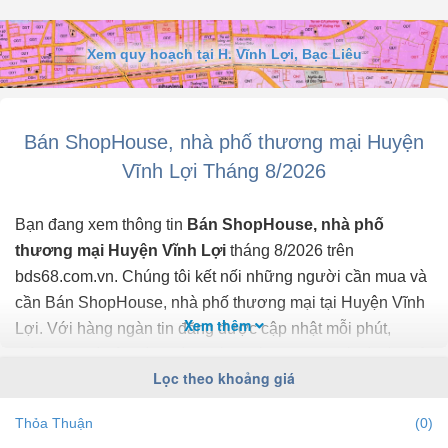
Xem quy hoạch tại H. Vĩnh Lợi, Bạc Liêu
Bán ShopHouse, nhà phố thương mại Huyện
Vĩnh Lợi Tháng 8/2026
Bạn đang xem thông tin
Bán ShopHouse, nhà phố
thương mại Huyện Vĩnh Lợi
tháng 8/2026 trên
bds68.com.vn. Chúng tôi kết nối những người cần mua và
cần Bán ShopHouse, nhà phố thương mại tại Huyện Vĩnh
Xem thêm
Lợi. Với hàng ngàn tin đăng được cập nhật mỗi phút,
thông tin giá cả chính xác, mới nhất, nhanh nhất và đầy đủ
Lọc theo khoảng giá
nhất.
Thỏa Thuận
(0)
Bạn dễ dành lọc tin đăng Bán ShopHouse, nhà phố