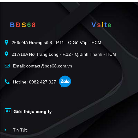
B
Đ
S
6
8
V
s
i
t
e
266/24A Đường số 8 - P.11 - Q.Gò Vấp - HCM
217/18A Nơ Trang Long - P.12 - Q.Bình Thạnh - HCM
Email: contact@bds68.com.vn
Hotline: 0982 427 927
Giới thiệu công ty
Tin Tức