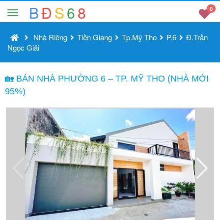
B
Đ
S
6
8
0
Nhà Riêng
Tiền Giang
Tp.Mỹ Tho
P.6
Đ.Trần
Ngọc Giải
🏡 BÁN NHÀ PHƯỜNG 6 – TP. MỸ THO (NHÀ MỚI
95%)