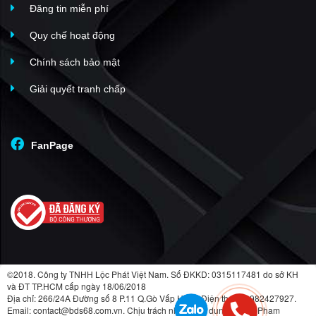
Đăng tin miễn phí
Quy chế hoạt động
Chính sách bảo mật
Giải quyết tranh chấp
FanPage
©2018. Công ty TNHH Lộc Phát Việt Nam. Số ĐKKD: 0315117481 do sở KH
và ĐT TP.HCM cấp ngày 18/06/2018
Địa chỉ: 266/24A Đường số 8 P.11 Q.Gò Vấp HCM. Điện thoại: 0982427927.
Email: contact@bds68.com.vn. Chịu trách nhiệm nội dung: LuongPham