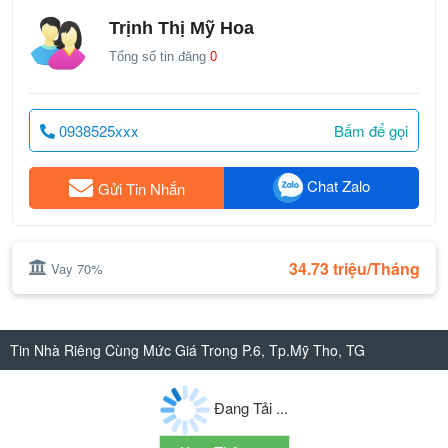
Trịnh Thị Mỹ Hoa
Tổng số tin đăng
0
0938525xxx
Bấm để gọi
Chat Zalo
Gửi Tin Nhắn
34.73 triệu/Tháng
Vay 70%
Tin Nhà Riêng Cùng Mức Giá Trong P.6, Tp.Mỹ Tho, TG
Đang Tải ...