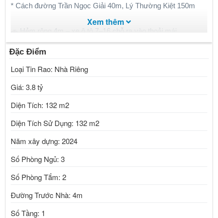
* Cách đường Trần Ngọc Giải 40m, Lý Thường Kiệt 150m
Xem thêm
🚗 Hẻm rộng 4m – xe ô tô 7–16 chỗ ra vào thoải mái
Đặc Điểm
⸻
Loại Tin Rao: Nhà Riêng
✨ Thông tin chi tiết:
Giá: 3.8 tỷ
Diện Tích: 132 m2
* Diện tích đất: 100.9m² (ngang hiếm 8.08m – full thổ cư)
* Diện tích xây dựng: 97.3m²
Diện Tích Sử Dụng: 132 m2
* Tổng diện tích sử dụng: 132.7m²
Năm xây dựng: 2024
* Hướng: Đông Bắc
Số Phòng Ngủ: 3
🏠 Kết cấu:
Số Phòng Tắm: 2
Đường Trước Nhà: 4m
* 3 phòng ngủ
* 2 WC
Số Tầng: 1