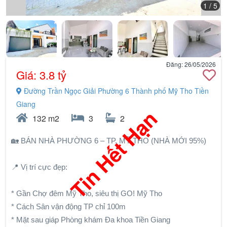
1
/ 5
Đăng: 26/05/2026
Giá: 3.8 tỷ
Đường Trần Ngọc Giải Phường 6 Thành phố Mỹ Tho Tiền
Giang
Tin Hết Hạn
132 m2
3
2
🏡 BÁN NHÀ PHƯỜNG 6 – TP. MỸ THO (NHÀ MỚI 95%)
📍 Vị trí cực đẹp:
* Gần Chợ đêm Mỹ Tho, siêu thị GO! Mỹ Tho
* Cách Sân vận động TP chỉ 100m
* Mặt sau giáp Phòng khám Đa khoa Tiền Giang