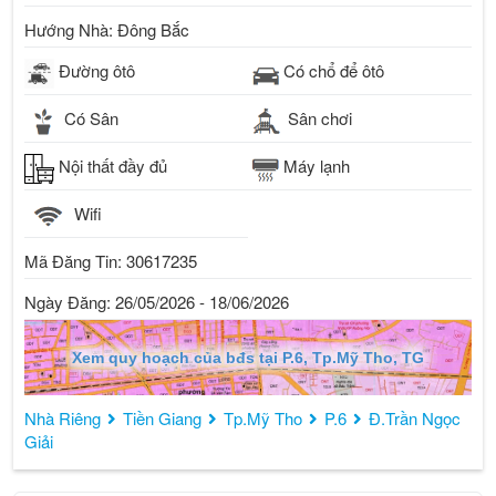
* 1 gara ô tô riêng
Hướng Nhà: Đông Bắc
* Nội thất có sẵn, dọn vào ở ngay
Đường ôtô
Có chổ để ôtô
⸻
Có Sân
Sân chơi
💰 Giá bán: 3.xxx tỷ (còn thương lượng nhẹ)
Nội thất đầy đủ
Máy lạnh
📌 Đặc biệt:
Wifi
Mã Đăng Tin: 30617235
* Đang có hợp đồng thuê 8 triệu/tháng đến 11/2026 → mua có
dòng tiền ngay
Ngày Đăng: 26/05/2026 - 18/06/2026
⸻
Xem quy hoạch của bđs tại P.6, Tp.Mỹ Tho, TG
💬 Nhà ngang rộng hiếm trong khu, vị trí tiện lợi – ở hoặc đầu
Nhà Riêng
Tiền Giang
Tp.Mỹ Tho
P.6
Đ.Trần Ngọc
tư đều rất tốt.
Giải