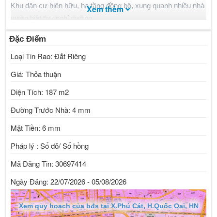
Khu dân cư hiện hữu, hạ tầng đồng bộ, xung quanh nhiều nhà
Xem thêm
vườn biệt thự nghỉ dưỡng.
Sổ đỏ chính chủ. Pháp lý rõ ràng. Sang tên nhanh gọn.
Đặc Điểm
Phù hợp đầu tư, xây nhà vườn nghỉ dưỡng hoặc để dành đều
Loại Tin Rao: Đất Riêng
quá đẹp!
Liên hệ ngay: Hoàng Ưng Khá .
Giá: Thỏa thuận
Chậm tay là mất cơ hội có lô đất giá quá rẻ tại Phú Cát!
Diện Tích: 187 m2
Đường Trước Nhà: 4 mm
Mặt Tiền: 6 mm
Pháp lý : Sổ đỏ/ Sổ hồng
Mã Đăng Tin: 30697414
Ngày Đăng: 22/07/2026 - 05/08/2026
Xem quy hoạch của bđs tại X.Phú Cát, H.Quốc Oai, HN