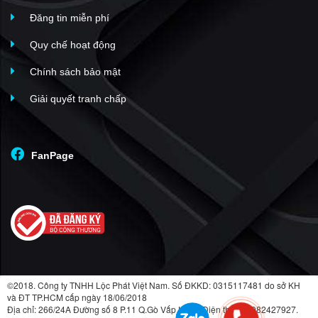
Đăng tin miễn phí
Quy chế hoạt động
Chính sách bảo mật
Giải quyết tranh chấp
FanPage
©2018. Công ty TNHH Lộc Phát Việt Nam. Số ĐKKD: 0315117481 do sở KH
và ĐT TP.HCM cấp ngày 18/06/2018
Địa chỉ: 266/24A Đường số 8 P.11 Q.Gò Vấp HCM. Điện thoại: 0982427927.