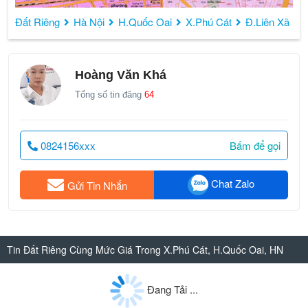
Đất Riêng
Hà Nội
H.Quốc Oai
X.Phú Cát
Đ.Liên Xã
Hoàng Văn Khá
Tổng số tin đăng
64
0824156xxx
Bấm để gọi
Chat Zalo
Gửi Tin Nhắn
Tin Đất Riêng Cùng Mức Giá Trong X.Phú Cát, H.Quốc Oai, HN
Đang Tải ...