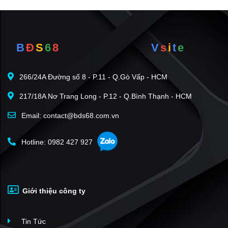
B
Đ
S
6
8
V
s
i
t
e
266/24A Đường số 8 - P.11 - Q.Gò Vấp - HCM
217/18A Nơ Trang Long - P.12 - Q.Bình Thạnh - HCM
Email: contact@bds68.com.vn
Hotline: 0982 427 927
Giới thiệu công ty
Tin Tức