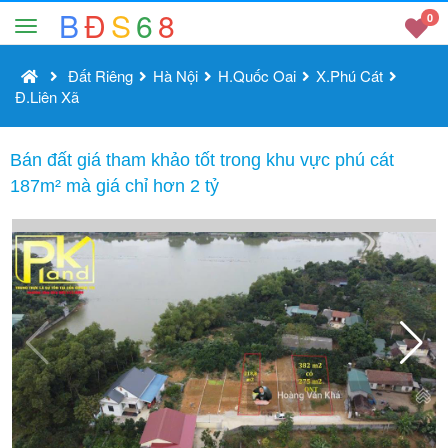
B
Đ
S
6
8
0
Đất Riêng
Hà Nội
H.Quốc Oai
X.Phú Cát
Đ.Liên Xã
Bán đất giá tham khảo tốt trong khu vực phú cát
187m² mà giá chỉ hơn 2 tỷ