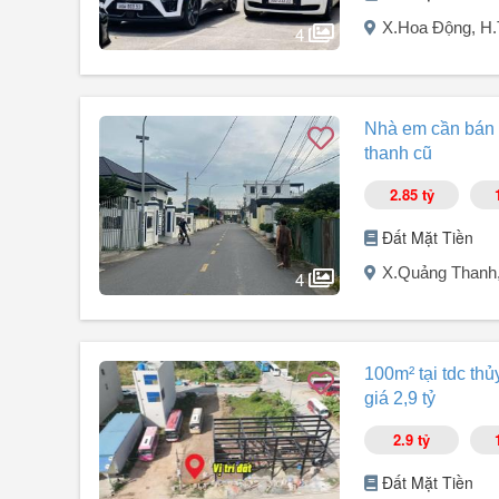
X.Hoa Động, H
Pháp lý đầy đủ, đảm bảo an tâm cho việc đầu tư.
4
Mọi chi tiết vui lòng liên hệ Vp1 Đào Trung Hiếu qua số đ
Người đăng:
Đại Bánnhàhp
(52 tin đăng)
Lô góc đẹp chia nhiều lô 1300m² đất F0 vuông mặt tiền 
Nhà em cần bán 
Doji Hoa Động, Hoàng Huy Green River - giá 33,5tr/m² -
thanh cũ
2.85 tỷ
Đất Mặt Tiền
X.Quảng Thanh
4
Người đăng:
Vũ Thế Thịnh
(1 tin đăng)
- Diện tích: 100m², full thổ cư, Sẵn sổ.
100m² tại tdc th
Vị trí siêu thuận lợi:
giá 2,9 tỷ
- 100m ra chợ, 200m đến trường cấp 1, cấp 2.
- Gần trụ sở Phường.
2.9 tỷ
- Đường trước nhà siêu rộng 8m, ô tô đỗ tận cửa.
Đất Mặt Tiền