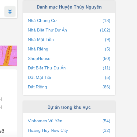
Xã Hòa Bình
(0)
Danh mục Huyện Thủy Nguyên
Xã Lưu Kiếm
(0)
Nhà Chung Cư
(18)
Xã Chính Mỹ
(0)
Nhà Biệt Thự Dự Án
(162)
Xã Gia Minh
(0)
Nhà Mặt Tiền
(9)
Xã Ngũ Lão
(0)
Nhà Riêng
(5)
Xã Lập Lễ
(1)
ShopHouse
(50)
Xã Tân Dương
(0)
Đất Biệt Thự Dự Án
(11)
Xã An Sơn
(0)
Đất Mặt Tiền
(5)
Xã Thủy Triều
(0)
Đất Riêng
(86)
Xã Phục Lễ
(0)
i
Xã Hoàng Động
(0)
Dự án trong khu vực
i
Xã Thủy Sơn
(0)
Thị trấn Minh Đức
(0)
Vinhomes Vũ Yên
(54)
Hoàng Huy New City
(32)
số