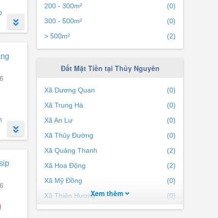
200 - 300m²
(0)
p
300 - 500m²
(0)
> 500m²
(2)
ới,
ảng
Đất Mặt Tiền tại Thủy Nguyên
6
Xã Dương Quan
(0)
Xã Trung Hà
(0)
h
Xã An Lư
(0)
Xã Thủy Đường
(0)
Xã Quảng Thanh
(2)
sip
Xã Hoa Động
(2)
Xã Mỹ Đồng
(0)
6
Xem thêm
Xã Thiên Hương
(0)
Xã Lại Xuân
(0)