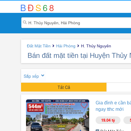
B
Đ
S
6
8
Đất Mặt Tiền
Hải Phòng
H. Thủy Nguyên
Bán đất mặt tiền tại Huyện Thủy
Sắp xếp
Tất Cả
Gia đình e cần b
ngay tthc mới
19.04 tỷ