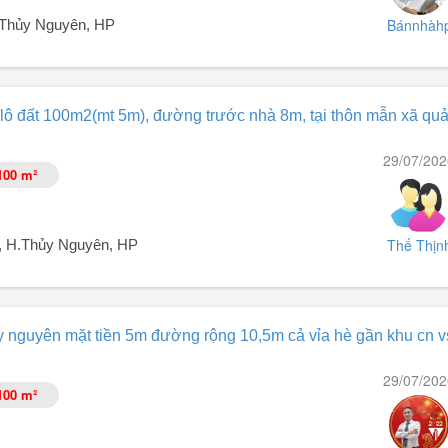
Bánnhàh
.Thủy Nguyên, HP
ể biết thêm thông ...
cực rộng 35m full thổ cư Hoa Động - TN - Gần Trung tâm hành chính m
lô đất 100m2(mt 5m), đường trước nhà 8m, tại thôn mẫn xã qu
 SĐCC - đường 3m ô tô vào đất .
29/07/202
100 m²
Thế Thịn
, H.Thủy Nguyên, HP
ủy nguyên mặt tiền 5m đường rộng 10,5m cả vỉa hè gần khu cn v
29/07/202
100 m²