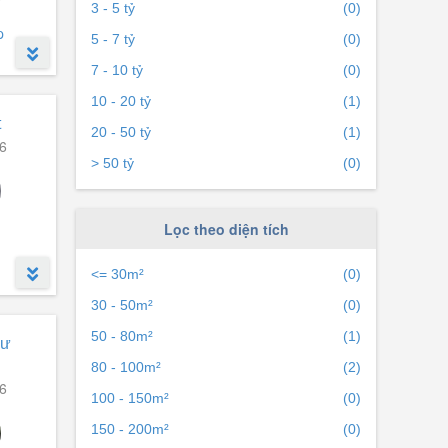
3 - 5 tỷ
(0)
p
5 - 7 tỷ
(0)
7 - 10 tỷ
(0)
10 - 20 tỷ
(1)
Trung
t
20 - 50 tỷ
(1)
6
> 50 tỷ
(0)
Lọc theo diện tích
<= 30m²
(0)
30 - 50m²
(0)
với
50 - 80m²
(1)
cư
80 - 100m²
(2)
6
100 - 150m²
(0)
150 - 200m²
(0)