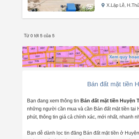
X.Lập Lễ, H.Th
4
Người đăng:
Quang Phung
(4 tin đăng)
BĐS đáng để đầu tư.
Từ 0 tới 5 của 5
100m² tại Thủy Nguyên.
Mặt tiền 5m đường rộng 10,5m cả vỉa hè.
- Gần khu công nghiệp VSIP và đường Vành Đai 2.
Khu vực kinh doanh tốt.
Xem quy hoạc
Nhà hàng, nhà nghỉ, nhà trọ nhiều.
Mà giá thì cực hợp lý để đầu tư.
2,9 tỷ.
Bán đất mặt tiền 
Bạn đang xem thông tin
Bán đất mặt tiền Huyện
những người cần mua và cần Bán đất mặt tiền tại
phút, thông tin giá cả chính xác, mới nhất, nhanh n
Bạn dễ dành lọc tin đăng Bán đất mặt tiền ở Huyện