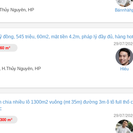
Bánnhàh
.Thủy Nguyên, HP
3m. Đường vào trên 3m ô tô vào đất. Full thổ cư Hoa Động - TN. Gần 
ỹ đồng, 545 triệu, 60m2, mặt tiền 4.2m, pháp lý đầy đủ, hàng ho
m - SĐCC.
29/07/202
60 m²
Hiếu
, H.Thủy Nguyên, HP
 Thành phố Thủy Nguyên, Hải Phòng), khu đất này cực kỳ tiềm năng 
n chia nhiều lô 1300m2 vuông (mt 35m) đường 3m ô tô full thổ 
c
29/07/202
nh.
300 m²