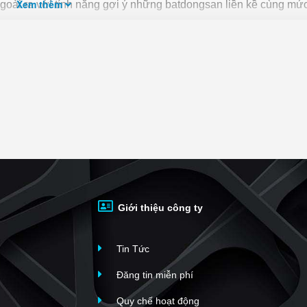
Xem thêm
ài ra với tính năng gợi ý những batdongsan liền kề cùng mức
uyên
nhanh nhất và phù hợp với nhu cầu, bạn hãy truy cập vào
, bạn có thể
đăng tin Bán đất mặt tiền miễn phí
trên bds68 để ti
Giới thiệu công ty
Tin Tức
Đăng tin miễn phí
Quy chế hoạt động