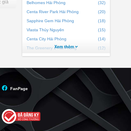
 giá
Belhomes Hải Phòng
(32)
Centa River Park Hải Phòng
(20)
Sapphire Gem Hải Phòng
(18)
Vlasta Thủy Nguyên
(15)
ếp cận
Centa City Hải Phòng
(14)
Xem thêm
The Greenery 2 Hải Phòng
(12)
Hoàng Huy Green River
(9)
Sol Garden
(7)
Khu đô thị Bắc Sông Cấm
(7)
Bạch Đằng 1288
(7)
FanPage
Quang Minh Green City
(2)
The Harbor Skyline
(2)
KDC Gò Gai
(1)
VSIP Hải Phòng
(1)
The Centric
(1)