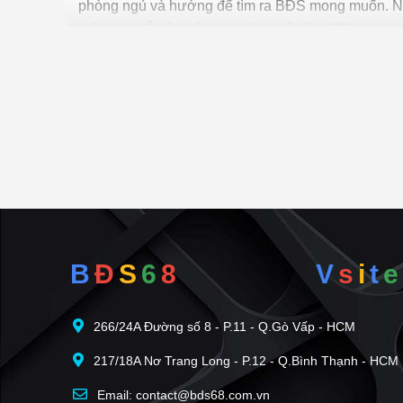
phòng ngủ và hướng để tìm ra BĐS mong muốn. Ngo
giúp bạn dễ dàng tìm ra chính chủ của BĐS.
Để việc tìm
Bán đất mặt tiền tại Huyện Thủy Ng
bds68.com.vn. Nếu bạn có bất động sản muốn bán
với hàng ngàn người.
B
Đ
S
6
8
V
s
i
t
e
266/24A Đường số 8 - P.11 - Q.Gò Vấp - HCM
217/18A Nơ Trang Long - P.12 - Q.Bình Thạnh - HCM
Email: contact@bds68.com.vn