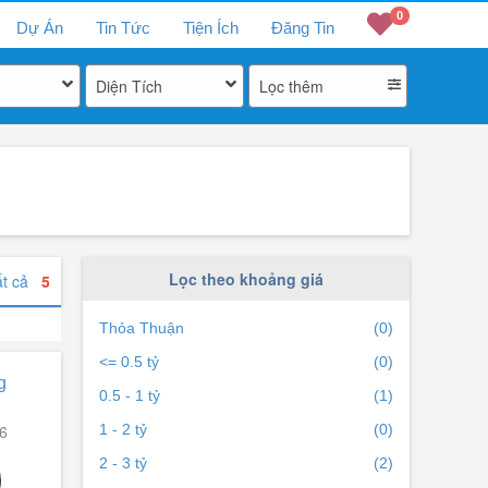
0
Dự Án
Tin Tức
Tiện Ích
Đăng Tin
Diện Tích
Lọc thêm
Lọc theo khoảng giá
ất cả
5
Thỏa Thuận
(0)
<= 0.5 tỷ
(0)
g
0.5 - 1 tỷ
(1)
6
1 - 2 tỷ
(0)
2 - 3 tỷ
(2)