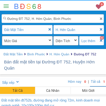
B
Đ
S
6
8
0
Đất Mặt Tiền
H. Hớn Quản
1
Mức Giá
Diện Tích
Lọc thêm
Đất Mặt Tiền
Bình Phước
H. Hớn Quản
Đường ĐT 752
Bán đất mặt tiền tại Đường ĐT 752, Huyện Hớn
Quản
Hôm nay
0
|
Tất cả
1
Sắp xếp
Tất Cả
Cá Nhân
Môi Giới
Đất mặt tiền đt752b, đường đang mở rộng 72m, kinh doanh mọi
ngành nghề. 10x100x100m thổ cư