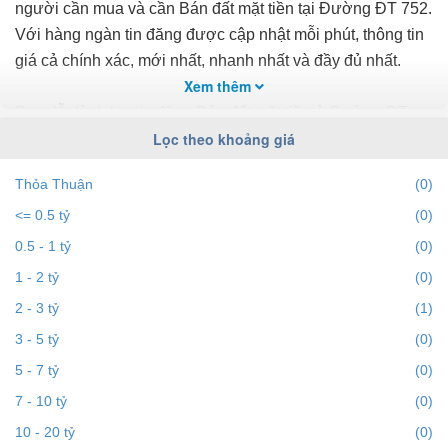
người cần mua và cần Bán đất mặt tiền tại Đường ĐT 752.
Với hàng ngàn tin đăng được cập nhật mỗi phút, thông tin
giá cả chính xác, mới nhất, nhanh nhất và đầy đủ nhất.
Xem thêm
Bạn dễ dành lọc tin đăng Bán đất mặt tiền ở Đường ĐT
Lọc theo khoảng giá
752 theo địa điểm, giá, diện tích, dự án, đường phố, số
phòng ngủ và hướng để tìm ra BĐS mong muốn. Ngoài ra
Thỏa Thuận
(0)
với tính năng gợi ý những batdongsan liền kề cùng mức
<= 0.5 tỷ
(0)
giá giúp bạn dễ dàng tìm ra chính chủ của BĐS.
0.5 - 1 tỷ
(0)
Để việc tìm
Bán đất mặt tiền tại Đường ĐT 752
nhanh
1 - 2 tỷ
(0)
nhất và phù hợp với nhu cầu, bạn hãy truy cập vào
2 - 3 tỷ
(1)
bds68.com.vn. Nếu bạn có bất động sản muốn bán, bạn có
3 - 5 tỷ
(0)
thể
đăng tin Bán đất mặt tiền miễn phí
trên bds68 để tiếp
5 - 7 tỷ
(0)
cận với hàng ngàn người.
7 - 10 tỷ
(0)
10 - 20 tỷ
(0)