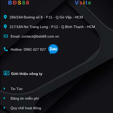
B
Đ
S
6
8
V
s
i
t
e
Mega Royal City Đồng Xoài
(1)
266/24A Đường số 8 - P.11 - Q.Gò Vấp - HCM
217/18A Nơ Trang Long - P.12 - Q.Bình Thạnh - HCM
Email: contact@bds68.com.vn
Hotline: 0982 427 927
Giới thiệu công ty
Tin Tức
Đăng tin miễn phí
Quy chế hoạt động