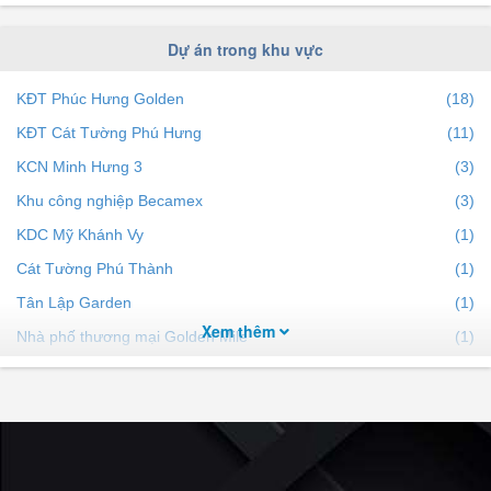
Dự án trong khu vực
KĐT Phúc Hưng Golden
(18)
KĐT Cát Tường Phú Hưng
(11)
KCN Minh Hưng 3
(3)
Khu công nghiệp Becamex
(3)
KDC Mỹ Khánh Vy
(1)
Cát Tường Phú Thành
(1)
Tân Lập Garden
(1)
Xem thêm
Nhà phố thương mại Golden Mile
(1)
Diamond City Lộc Ninh
(1)
Nha Bích New Center
(1)
Chơn Thành Golden Center 2
(1)
Chơn Thành Golden Land
(1)