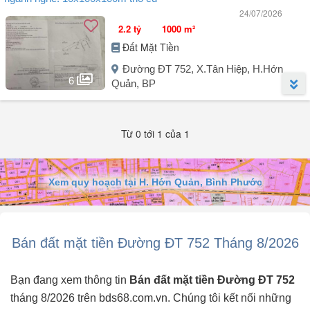
24/07/2026
2.2 tỷ
1000 m²
Đất Mặt Tiền
Đường ĐT 752, X.Tân Hiệp, H.Hớn
6
Quản, BP
Người đăng:
Huỳnh Thị Minh Huyền Hh71332
(4 tin đăng)
Từ 0 tới 1 của 1
Đất Bình Phước, mặt tiền đường nhựa ĐT752B 10x100m có 100m
thổ cư, đang làm đường 72m. Là một trong những tuyến đường
chính của huyện thông qua cửa khẩu Hoa Lư, gần khu công nghiệp
Sikico. Kết nối các đường cao tốc qua các khu công nghiệp Chơn
Xem quy hoạch tại H. Hớn Quản, Bình Phước
Thành 1, 2, Becamex, Minh Hưng, Minh Hưng 3, Sikico. Vị trí đắc
địa, kinh doanh mọi ngành nghề.
Bán đất mặt tiền Đường ĐT 752 Tháng 8/2026
Bạn đang xem thông tin
Bán đất mặt tiền Đường ĐT 752
tháng 8/2026 trên bds68.com.vn. Chúng tôi kết nối những