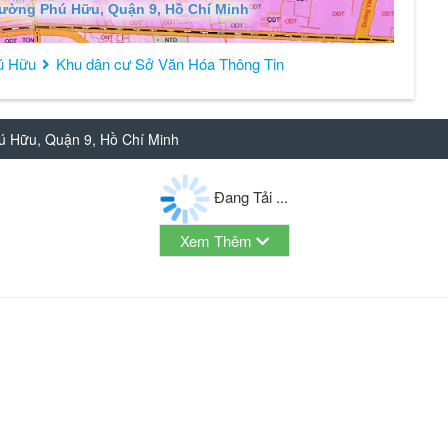
hường Phú Hữu, Quận 9, Hồ Chí Minh
ú Hữu
Khu dân cư Sở Văn Hóa Thông Tin
ú Hữu, Quận 9, Hồ Chí Minh
Đang Tải ...
Xem Thêm