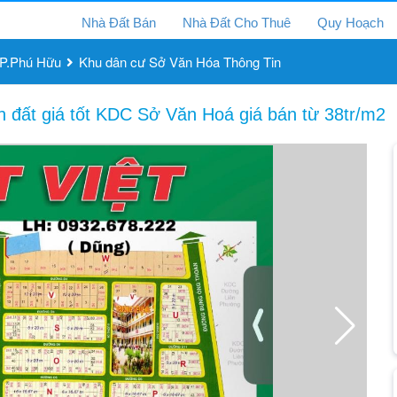
Nhà Đất Bán
Nhà Đất Cho Thuê
Quy Hoạch
P.Phú Hữu
Khu dân cư Sở Văn Hóa Thông Tin
ền đất giá tốt KDC Sở Văn Hoá giá bán từ 38tr/m2