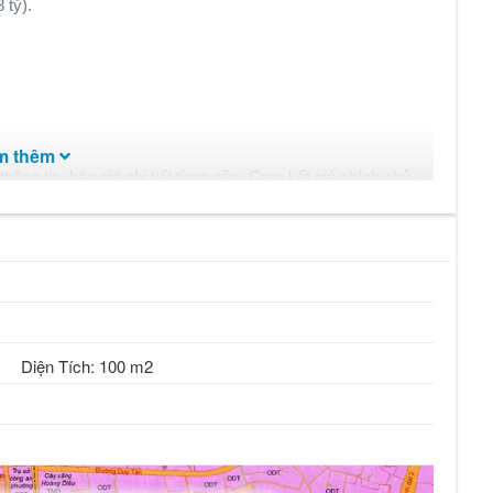
 tỷ).
m thêm
hông tin, báo giá chi tiết từng nền. Cam kết giá chính chủ -
í - tìm nền theo yêu cầu của quý khách hàng. Xin cảm ơn.
Văn Hoá
Diện Tích: 100 m2