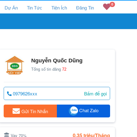
0
Dự Án
Tin Tức
Tiện Ích
Đăng Tin
Nguyễn Quốc Dũng
Tổng số tin đăng
72
0979626xxx
Bấm để gọi
Chat Zalo
Gửi Tin Nhắn
0.35 triệu/Tháng
Vay 70%