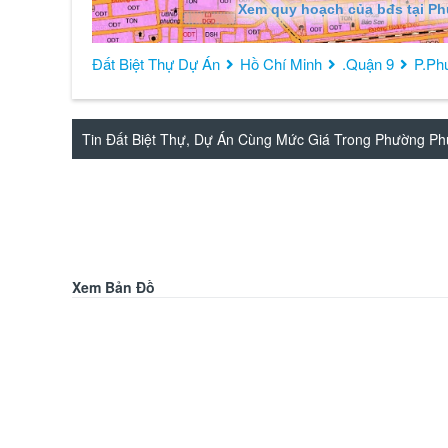
Xem quy hoạch của bđs tại P
Đất Biệt Thự Dự Án
Hồ Chí Minh
.Quận 9
P.Ph
Tin Đất Biệt Thự, Dự Án Cùng Mức Giá Trong Phường Ph
Xem Bản Đồ