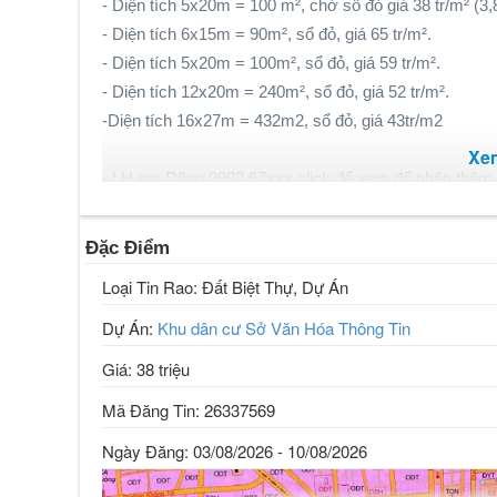
- Diện tích 5x20m = 100 m², chờ sổ đỏ giá 38 tr/m² (3,8
- Diện tích 6x15m = 90m², sổ đỏ, giá 65 tr/m².
- Diện tích 5x20m = 100m², sổ đỏ, giá 59 tr/m².
- Diện tích 12x20m = 240m², sổ đỏ, giá 52 tr/m².
-Diện tích 16x27m = 432m2, sổ đỏ, giá 43tr/m2
Xe
- LH em Dũng
0932.67xxx click để xem
để nhận thêm t
tốt nhất thị trường - tư vấn và check pháp lý miễn ph
Đặc Điểm
-Chuyên dịch vụ kí gửi bán nhanh đất nền dự án Sở 
Loại Tin Rao: Đất Biệt Thự, Dự Án
Dự Án:
Khu dân cư Sở Văn Hóa Thông Tin
Giá: 38 triệu
Mã Đăng Tin: 26337569
Ngày Đăng: 03/08/2026 - 10/08/2026