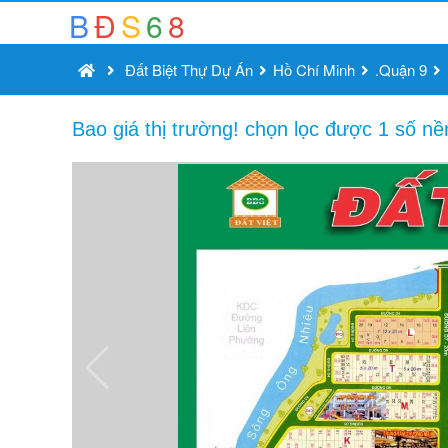
B
Đ
S
6
8
Đất Biệt Thự Dự Án
Hồ Chí Minh
.Quận 9
Bao giá thị trường! chọn lọc được 1 số n