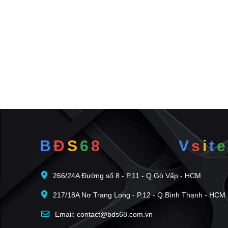
B
Đ
S
6
8
V
s
i
t
e
266/24A Đường số 8 - P.11 - Q.Gò Vấp - HCM
217/18A Nơ Trang Long - P.12 - Q.Bình Thạnh - HCM
Email: contact@bds68.com.vn