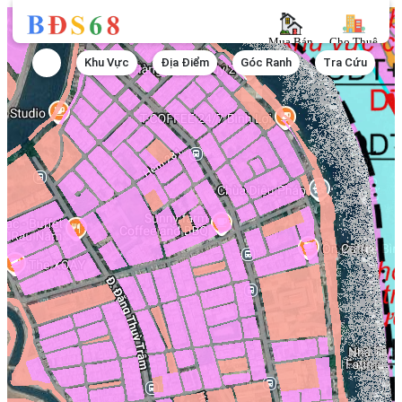
Mua Bán
Cho Thuê
Khu Vực
Địa Điểm
Góc Ranh
Tra Cứu