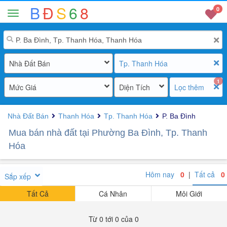
B
Đ
S
6
8
0
Nhà Đất Bán
Tp. Thanh Hóa
1
Mức Giá
Diện Tích
Lọc thêm
Nhà Đất Bán
Thanh Hóa
Tp. Thanh Hóa
P. Ba Đình
Mua bán nhà đất tại Phường Ba Đình, Tp. Thanh
Hóa
Hôm nay
0
|
Tất cả
0
Sắp xếp
Tất Cả
Cá Nhân
Môi Giới
Từ 0 tới 0 của 0