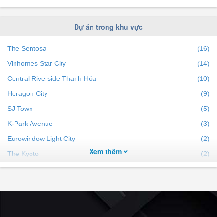
Mua bán nhà đất Phường Ba Đình, Tp. Thanh Hóa
dưới 2 tỷ
Dự án trong khu vực
Mua bán nhà đất Phường Ba Đình, Tp. Thanh Hóa
The Sentosa
(16)
dưới 3 tỷ
Mua bán nhà đất Phường Ba Đình, Tp. Thanh Hóa
Vinhomes Star City
(14)
dưới 5 tỷ
Central Riverside Thanh Hóa
(10)
Mua bán nhà đất Phường Ba Đình, Tp. Thanh Hóa diện
Heragon City
(9)
tích trên 50m²
SJ Town
(5)
Mua bán nhà đất Phường Ba Đình, Tp. Thanh Hóa diện
K-Park Avenue
(3)
tích trên 60m²
Eurowindow Light City
(2)
Mua bán nhà đất Phường Ba Đình, Tp. Thanh Hóa diện
Xem thêm
The Kyoto
tích trên 80m²
(2)
Mua bán nhà đất Phường Ba Đình, Tp. Thanh Hóa diện
Chung cư Bình An Plaza Thanh Hóa
(1)
tích trên 100m²
Khu đô thị Xuân Hưng
(1)
Ruby Tower Thanh Hóa
(1)
Eurowindow Garden City Thanh Hóa
(1)