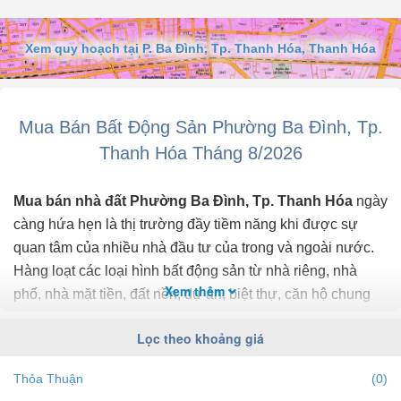
Xem quy hoạch tại P. Ba Đình, Tp. Thanh Hóa, Thanh Hóa
Mua Bán Bất Động Sản Phường Ba Đình, Tp.
Thanh Hóa Tháng 8/2026
Mua bán nhà đất Phường Ba Đình, Tp. Thanh Hóa
ngày
càng hứa hẹn là thị trường đầy tiềm năng khi được sự
quan tâm của nhiều nhà đầu tư của trong và ngoài nước.
Hàng loạt các loại hình bất động sản từ nhà riêng, nhà
Xem thêm
phố, nhà mặt tiền, đất nền, dự án, biệt thự, căn hộ chung
cư... đều trở thành tiêu điểm chú ý của bất động sản
Lọc theo khoảng giá
Phường Ba Đình, Tp. Thanh Hóa.
Thỏa Thuận
(0)
Để cập nhật những
thông tin bất động sản Phường Ba