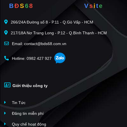
B
Đ
S
6
8
V
s
i
t
e
KĐT Bình Minh
(1)
Tecco Center Point
(1)
266/24A Đường số 8 - P.11 - Q.Gò Vấp - HCM
CSEDP Lotus
(1)
217/18A Nơ Trang Long - P.12 - Q.Bình Thạnh - HCM
The Central Thanh Hóa
(1)
Xuân Mai Tower
(1)
Email: contact@bds68.com.vn
Phú Sơn
(1)
Hotline: 0982 427 927
Vincom Thanh Hóa
(1)
KĐT Núi Long
(1)
Chung cư Hoàng Long Thanh Hóa
(1)
Giới thiệu công ty
Louis Apartment Tower
(1)
KĐT Đông Hải
(1)
Tin Tức
Khu dân cư Đông Tân
(1)
FLC Lux City Samson
(8)
Đăng tin miễn phí
Vlasta Sầm Sơn
(8)
Quy chế hoạt động