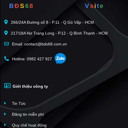
B
Đ
S
6
8
V
s
i
t
e
KĐT Bình Minh
(1)
Tecco Center Point
(1)
266/24A Đường số 8 - P.11 - Q.Gò Vấp - HCM
CSEDP Lotus
(1)
217/18A Nơ Trang Long - P.12 - Q.Bình Thạnh - HCM
The Central Thanh Hóa
(1)
Xuân Mai Tower
(1)
Email: contact@bds68.com.vn
Phú Sơn
(1)
Hotline: 0982 427 927
Vincom Thanh Hóa
(1)
KĐT Núi Long
(1)
Chung cư Hoàng Long Thanh Hóa
(1)
Giới thiệu công ty
Louis Apartment Tower
(1)
KĐT Đông Hải
(1)
Tin Tức
Khu dân cư Đông Tân
(1)
Vlasta Sầm Sơn
(7)
Đăng tin miễn phí
Flamingo Hải Tiến
(5)
Quy chế hoạt động