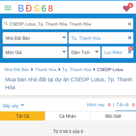
B
Đ
S
6
8
0
Nhà Đất Bán
Tp. Thanh Hóa
1
Mức Giá
Diện Tích
Lọc thêm
Nhà Đất Bán
Thanh Hóa
Tp. Thanh Hóa
CSEDP Lotus
Mua bán nhà đất tại dự án CSEDP Lotus, Tp. Thanh
Hóa
Hôm nay
0
|
Tất cả
0
Sắp xếp
Tất Cả
Cá Nhân
Môi Giới
Từ 0 tới 0 của 0