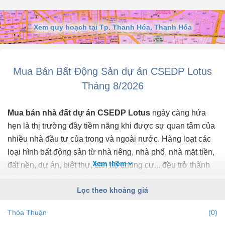
Xem quy hoạch tại Tp. Thanh Hóa, Thanh Hóa
Mua Bán Bất Động Sản dự án CSEDP Lotus
Tháng 8/2026
Mua bán nhà đất dự án CSEDP Lotus
ngày càng hứa
hẹn là thị trường đầy tiềm năng khi được sự quan tâm của
nhiều nhà đầu tư của trong và ngoài nước. Hàng loạt các
loại hình bất động sản từ nhà riêng, nhà phố, nhà mặt tiền,
Xem thêm
đất nền, dự án, biệt thự, căn hộ chung cư... đều trở thành
tiêu điểm chú ý của bất động sản dự án CSEDP Lotus.
Lọc theo khoảng giá
Để cập nhật những
thông tin bất động sản dự án
Thỏa Thuận
(0)
CSEDP Lotus
chính xác nhất, mới nhất hãy truy cập vào