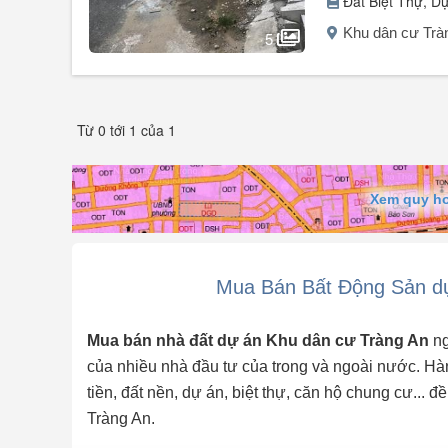
Đất Biệt Thự, D
Khu dân cư Tràn
5
Người đăng:
Nam
(1 tin đăng)
Thửa số 8 đường số 19, Khu dân cư Tràng An, đường Quố
Từ 0 tới 1 của 1
một dự án đất nền hấp dẫn, tọa lạc tại vị trí chiến lược,
1.8 tỷ VND, dự án này hứa hẹn mang lại nhiều cơ hội phá
+ Diện tích: 108m².
Xem quy hoạ
+ Giá bán: 1.8 tỷ VND.
+ Mặt tiền 5m, ...
Mua Bán Bất Động Sản dự
Mua bán nhà đất dự án Khu dân cư Tràng An
ng
của nhiều nhà đầu tư của trong và ngoài nước. Hàn
tiền, đất nền, dự án, biệt thự, căn hộ chung cư...
Tràng An.