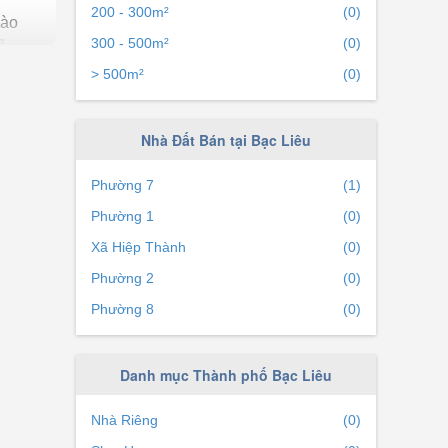
200 - 300m²
(0)
vào
300 - 500m²
(0)
ễ
i ra
> 500m²
(0)
Nhà Đất Bán tại Bạc Liêu
chú ý
Phường 7
(1)
Phường 1
(0)
tay và
Xã Hiệp Thành
(0)
Phường 2
(0)
ể
n môi
Phường 8
(0)
 trong
Danh mục Thành phố Bạc Liêu
ết yếu
 trọng
Nhà Riêng
(0)