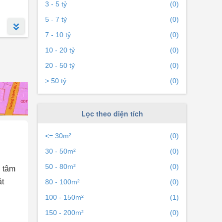
3 - 5 tỷ
(0)
5 - 7 tỷ
(0)
7 - 10 tỷ
(0)
10 - 20 tỷ
(0)
 là
20 - 50 tỷ
(0)
bán chỉ
> 50 tỷ
(0)
Lọc theo diện tích
<= 30m²
(0)
30 - 50m²
(0)
50 - 80m²
(0)
n tâm
ặt
80 - 100m²
(0)
100 - 150m²
(1)
150 - 200m²
(0)