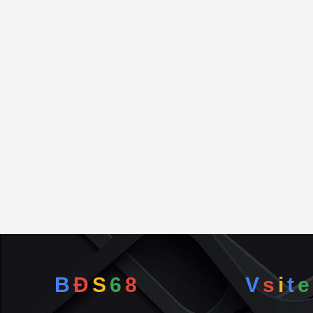
✅ Tìm hiểu môi trường cư dân xung quanh: Dù là đị
cũng là một điểm sáng quan trọng. Giá nhà ở dự 
và dân trí cao.
✅ Các điều khoản trong hợp đồng cần phải được quy
cư Tràng An, cách thanh toán, thời hạn thanh toán,
Để tìm
mua nhà cửa, đất đai tại dự án Khu dân 
bds68.com.vn hoặc nếu bạn có bất động sản muốn
dàng tiếp cận với hàng triệu người đang có nhu cầ
Tham khảo ngay những tin mua bán nhà đất dự án
Mua bán nhà đất dự án Khu dân cư Tràng An dư
Mua bán nhà đất dự án Khu dân cư Tràng An dư
Mua bán nhà đất dự án Khu dân cư Tràng An dư
Mua bán nhà đất dự án Khu dân cư Tràng An dư
B
Đ
S
6
8
V
s
i
t
e
Mua bán nhà đất dự án Khu dân cư Tràng An diệ