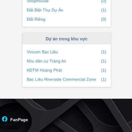
ShopHouse
(0)
i đó
Đất Biệt Thự Dự Án
(1)
 giàu
Đất Riêng
(0)
dân
Dự án trong khu vực
o
Vincom Bạc Liêu
(1)
để dễ
Khu dân cư Tràng An
(1)
KĐTM Hoàng Phát
(1)
Bạc Liêu Riverside Commercial Zone
(1)
FanPage