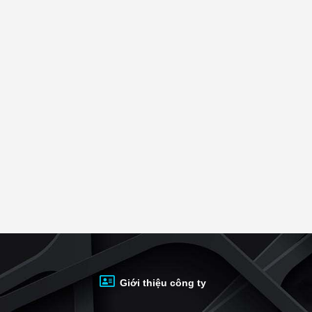
nh cư lâu dài, hay chỉ là mua lại kinh doanh thì khu dân cư nơ
án Khu dân cư Tràng An có xu hướng
tăng nhiều hơn
ở khu nhà
 định rõ ràng và chi tiết: về giá bán bất động sản dự án Khu 
 thời hạn bàn giao, các mức bồi thường thiệt hại,…
cư Tràng An
giá rẻ, chính chủ và mới nhất, bạn hãy truy cập và
 bán, bạn có thể
đăng tin miễn phí mua bán nhà đất
trên bds68 
u.
 Khu dân cư Tràng An được quan tâm nhiều nhất hiện nay:
ới 1 tỷ
ới 2 tỷ
ới 3 tỷ
ới 5 tỷ
Giới thiệu công ty
n tích trên 50m²