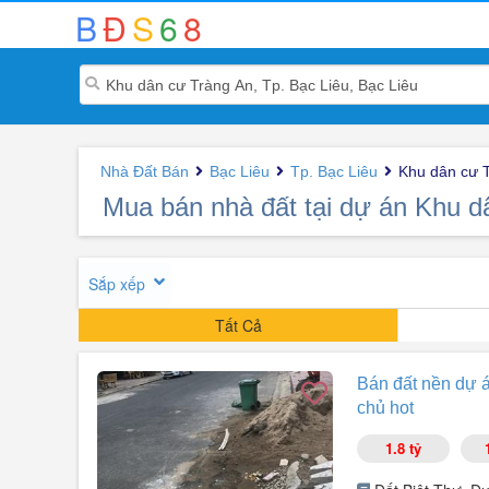
B
Đ
S
6
8
Nhà Đất Bán
Bạc Liêu
Tp. Bạc Liêu
Khu dân cư 
Mua bán nhà đất tại dự án Khu d
Sắp xếp
Tất Cả
Bán đất nền dự á
chủ hot
1.8 tỷ