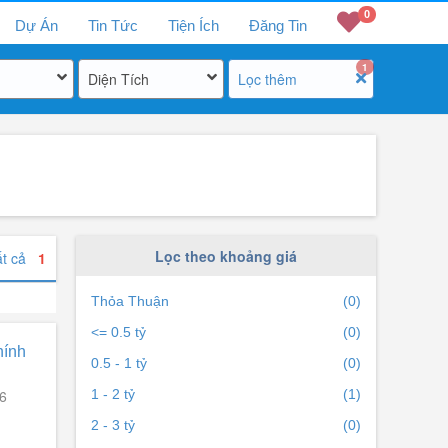
0
Dự Án
Tin Tức
Tiện Ích
Đăng Tin
1
Diện Tích
Lọc thêm
Lọc theo khoảng giá
ất cả
1
Thỏa Thuận
(0)
<= 0.5 tỷ
(0)
hính
0.5 - 1 tỷ
(0)
6
1 - 2 tỷ
(1)
2 - 3 tỷ
(0)