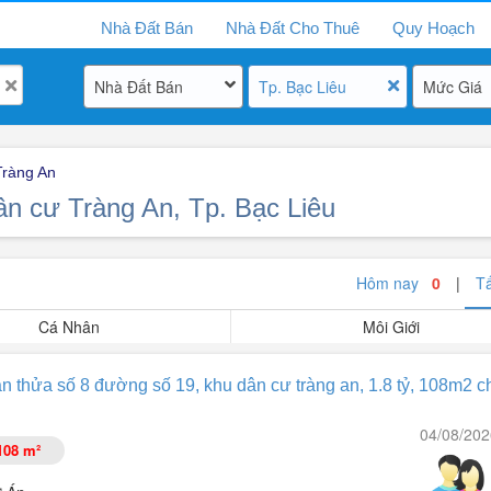
Nhà Đất Bán
Nhà Đất Cho Thuê
Quy Hoạch
Nhà Đất Bán
Tp. Bạc Liêu
Mức Giá
Tràng An
ân cư Tràng An, Tp. Bạc Liêu
Hôm nay
0
|
T
Cá Nhân
Môi Giới
n thửa số 8 đường số 19, khu dân cư tràng an, 1.8 tỷ, 108m2 c
04/08/202
108 m²