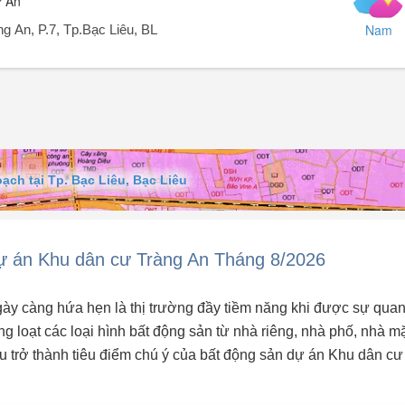
ự Án
Nam
g An, P.7, Tp.Bạc Liêu, BL
c lộ 1A, phường Bạc Liêu, Cà Mau (Thành phố Bạc Liêu, Bạc Liêu cũ)
 phù hợp cho việc đầu tư hoặc xây dựng nhà ở. Diện tích 108m², với giá 
t triển cho chủ sở hữu.
ch tại Tp. Bạc Liêu, Bạc Liêu
 án Khu dân cư Tràng An Tháng 8/2026
ày càng hứa hẹn là thị trường đầy tiềm năng khi được sự qua
g loạt các loại hình bất động sản từ nhà riêng, nhà phố, nhà m
 đều trở thành tiêu điểm chú ý của bất động sản dự án Khu dân cư