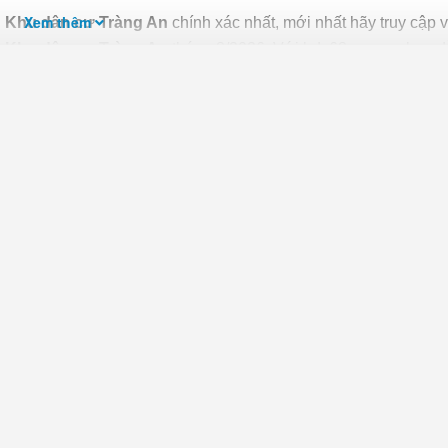
Xem thêm
n Khu dân cư Tràng An
chính xác nhất, mới nhất hãy truy cập 
n Khu dân cư Tràng An
tháng 8/2026. Với bds68.com.vn bạn d
ường phố, số phòng ngủ và hướng để tìm ra BĐS mong muốn. Ngoà
g mức giá giúp bạn dễ dàng tìm ra chính chủ của BĐS.
 An
trở nên dễ dàng, thuận tiện và an toàn hơn, người mua cần 
Nên mua những bđs có đầy đủ giấy tờ, tránh mua nhà qua giấy 
ĐS.
An: Việc này có thể mất thời gian nhưng nhất định phải làm, đ
oạch treo. Bạn cần mang bản photo sổ đỏ đến Phòng Tài nguyê
D quận, huyện nơi bất động sản toạ lạc.
ong nhưng yếu tố hàng đầu
quyết định giá nhà
hiện tại và giá nhà
rí thuận lợi về mặt giao thông, gần nhiều tiện ích và dịch vụ thi
 viện, công viên, nhà văn hóa… Phong thủy cũng là yếu tố quan
i của người trong gia đình